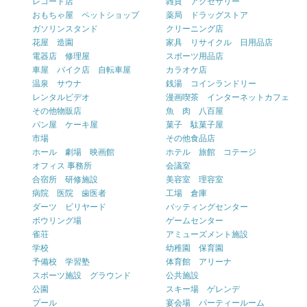
レコード店
雑貨 アクセサリー
おもちゃ屋 ペットショップ
薬局 ドラッグストア
ガソリンスタンド
クリーニング店
花屋 造園
家具 リサイクル 日用品店
電器店 修理屋
スポーツ用品店
車屋 バイク店 自転車屋
カラオケ店
温泉 サウナ
銭湯 コインランドリー
レンタルビデオ
漫画喫茶 インターネットカフェ
その他物販店
魚 肉 八百屋
パン屋 ケーキ屋
菓子 駄菓子屋
市場
その他食品店
ホール 劇場 映画館
ホテル 旅館 コテージ
オフィス 事務所
会議室
合宿所 研修施設
美容室 理容室
病院 医院 歯医者
工場 倉庫
ダーツ ビリヤード
バッティングセンター
ボウリング場
ゲームセンター
雀荘
アミューズメント施設
学校
幼稚園 保育園
予備校 学習塾
体育館 アリーナ
スポーツ施設 グラウンド
公共施設
公園
スキー場 ゲレンデ
プール
宴会場 パーティールーム