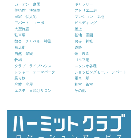
ガーデン 庭園
ギャラリー
美術館 博物館
アトリエ工房
民家 個人宅
マンション 団地
アパート コーポ
ビルディング
大型施設
屋上
駐車場
墓地 霊園
教会 チャペル 神殿
お寺 神社
商店街
道路
自然 景観
畑 農園
牧場
ゴルフ場
クラブ ライブハウス
スタジオ各種
レジャー テーマパーク
ショッピングモール デパート
乗り物
電車 駅
廃墟 廃屋
和室 茶室
エステ 日焼けサロン
その他