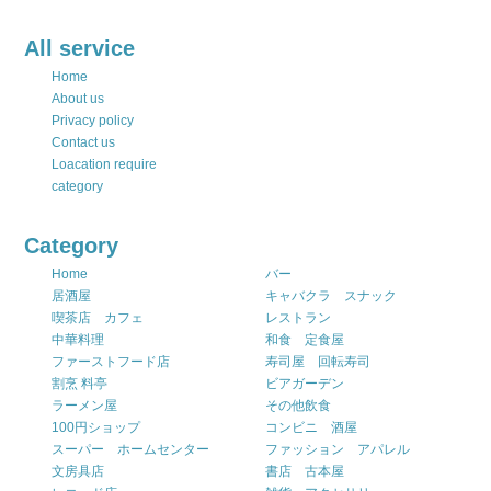
All service
Home
About us
Privacy policy
Contact us
Loacation require
category
Category
Home
バー
居酒屋
キャバクラ スナック
喫茶店 カフェ
レストラン
中華料理
和食 定食屋
ファーストフード店
寿司屋 回転寿司
割烹 料亭
ビアガーデン
ラーメン屋
その他飲食
100円ショップ
コンビニ 酒屋
スーパー ホームセンター
ファッション アパレル
文房具店
書店 古本屋