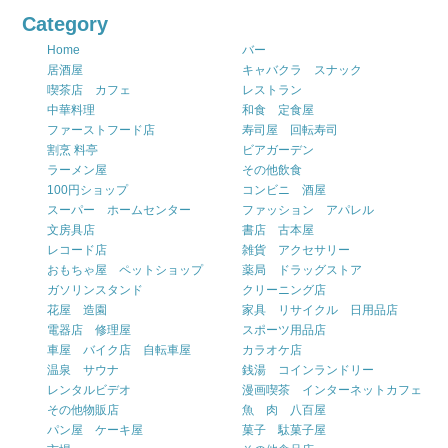
Category
Home
バー
居酒屋
キャバクラ スナック
喫茶店 カフェ
レストラン
中華料理
和食 定食屋
ファーストフード店
寿司屋 回転寿司
割烹 料亭
ビアガーデン
ラーメン屋
その他飲食
100円ショップ
コンビニ 酒屋
スーパー ホームセンター
ファッション アパレル
文房具店
書店 古本屋
レコード店
雑貨 アクセサリー
おもちゃ屋 ペットショップ
薬局 ドラッグストア
ガソリンスタンド
クリーニング店
花屋 造園
家具 リサイクル 日用品店
電器店 修理屋
スポーツ用品店
車屋 バイク店 自転車屋
カラオケ店
温泉 サウナ
銭湯 コインランドリー
レンタルビデオ
漫画喫茶 インターネットカフェ
その他物販店
魚 肉 八百屋
パン屋 ケーキ屋
菓子 駄菓子屋