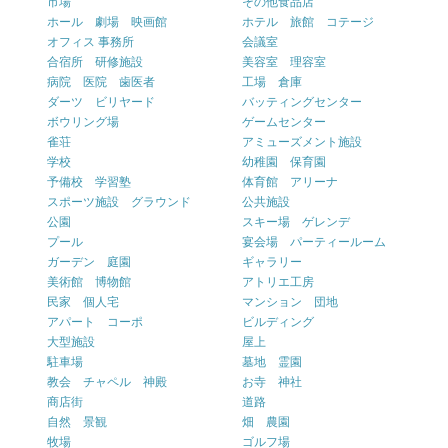
市場
その他食品店
ホール 劇場 映画館
ホテル 旅館 コテージ
オフィス 事務所
会議室
合宿所 研修施設
美容室 理容室
病院 医院 歯医者
工場 倉庫
ダーツ ビリヤード
バッティングセンター
ボウリング場
ゲームセンター
雀荘
アミューズメント施設
学校
幼稚園 保育園
予備校 学習塾
体育館 アリーナ
スポーツ施設 グラウンド
公共施設
公園
スキー場 ゲレンデ
プール
宴会場 パーティールーム
ガーデン 庭園
ギャラリー
美術館 博物館
アトリエ工房
民家 個人宅
マンション 団地
アパート コーポ
ビルディング
大型施設
屋上
駐車場
墓地 霊園
教会 チャペル 神殿
お寺 神社
商店街
道路
自然 景観
畑 農園
牧場
ゴルフ場