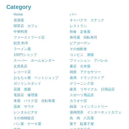
Category
Home
バー
居酒屋
キャバクラ スナック
喫茶店 カフェ
レストラン
中華料理
和食 定食屋
ファーストフード店
寿司屋 回転寿司
割烹 料亭
ビアガーデン
ラーメン屋
その他飲食
100円ショップ
コンビニ 酒屋
スーパー ホームセンター
ファッション アパレル
文房具店
書店 古本屋
レコード店
雑貨 アクセサリー
おもちゃ屋 ペットショップ
薬局 ドラッグストア
ガソリンスタンド
クリーニング店
花屋 造園
家具 リサイクル 日用品店
電器店 修理屋
スポーツ用品店
車屋 バイク店 自転車屋
カラオケ店
温泉 サウナ
銭湯 コインランドリー
レンタルビデオ
漫画喫茶 インターネットカフェ
その他物販店
魚 肉 八百屋
パン屋 ケーキ屋
菓子 駄菓子屋