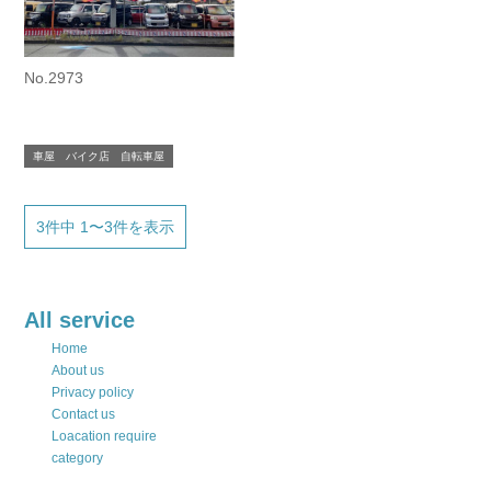
No.2973
車屋 バイク店 自転車屋
3件中 1〜3件を表示
All service
Home
About us
Privacy policy
Contact us
Loacation require
category