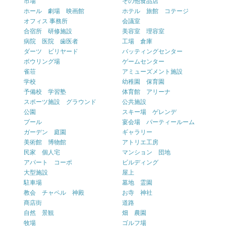
市場
その他食品店
ホール 劇場 映画館
ホテル 旅館 コテージ
オフィス 事務所
会議室
合宿所 研修施設
美容室 理容室
病院 医院 歯医者
工場 倉庫
ダーツ ビリヤード
バッティングセンター
ボウリング場
ゲームセンター
雀荘
アミューズメント施設
学校
幼稚園 保育園
予備校 学習塾
体育館 アリーナ
スポーツ施設 グラウンド
公共施設
公園
スキー場 ゲレンデ
プール
宴会場 パーティールーム
ガーデン 庭園
ギャラリー
美術館 博物館
アトリエ工房
民家 個人宅
マンション 団地
アパート コーポ
ビルディング
大型施設
屋上
駐車場
墓地 霊園
教会 チャペル 神殿
お寺 神社
商店街
道路
自然 景観
畑 農園
牧場
ゴルフ場