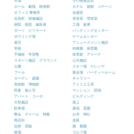
市場
その他食品店
ホール 劇場 映画館
ホテル 旅館 コテージ
オフィス 事務所
会議室
合宿所 研修施設
美容室 理容室
病院 医院 歯医者
工場 倉庫
ダーツ ビリヤード
バッティングセンター
ボウリング場
ゲームセンター
雀荘
アミューズメント施設
学校
幼稚園 保育園
予備校 学習塾
体育館 アリーナ
スポーツ施設 グラウンド
公共施設
公園
スキー場 ゲレンデ
プール
宴会場 パーティールーム
ガーデン 庭園
ギャラリー
美術館 博物館
アトリエ工房
民家 個人宅
マンション 団地
アパート コーポ
ビルディング
大型施設
屋上
駐車場
墓地 霊園
教会 チャペル 神殿
お寺 神社
商店街
道路
自然 景観
畑 農園
牧場
ゴルフ場