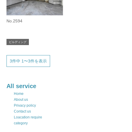
No.2594
ビルディング
3件中 1〜3件を表示
All service
Home
About us
Privacy policy
Contact us
Loacation require
category