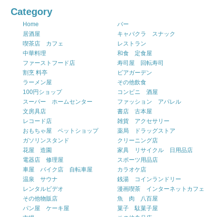
Category
Home
バー
居酒屋
キャバクラ スナック
喫茶店 カフェ
レストラン
中華料理
和食 定食屋
ファーストフード店
寿司屋 回転寿司
割烹 料亭
ビアガーデン
ラーメン屋
その他飲食
100円ショップ
コンビニ 酒屋
スーパー ホームセンター
ファッション アパレル
文房具店
書店 古本屋
レコード店
雑貨 アクセサリー
おもちゃ屋 ペットショップ
薬局 ドラッグストア
ガソリンスタンド
クリーニング店
花屋 造園
家具 リサイクル 日用品店
電器店 修理屋
スポーツ用品店
車屋 バイク店 自転車屋
カラオケ店
温泉 サウナ
銭湯 コインランドリー
レンタルビデオ
漫画喫茶 インターネットカフェ
その他物販店
魚 肉 八百屋
パン屋 ケーキ屋
菓子 駄菓子屋