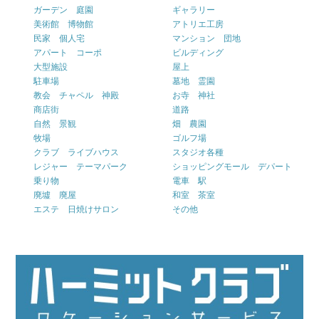
ガーデン 庭園
ギャラリー
美術館 博物館
アトリエ工房
民家 個人宅
マンション 団地
アパート コーポ
ビルディング
大型施設
屋上
駐車場
墓地 霊園
教会 チャペル 神殿
お寺 神社
商店街
道路
自然 景観
畑 農園
牧場
ゴルフ場
クラブ ライブハウス
スタジオ各種
レジャー テーマパーク
ショッピングモール デパート
乗り物
電車 駅
廃墟 廃屋
和室 茶室
エステ 日焼けサロン
その他