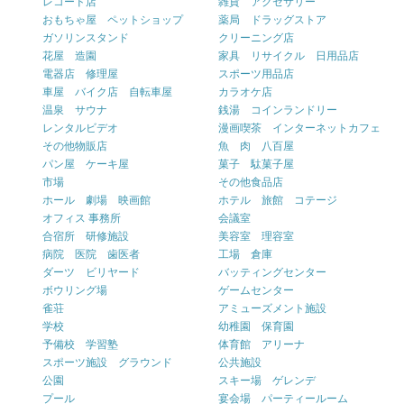
レコード店
雑貨 アクセサリー
おもちゃ屋 ペットショップ
薬局 ドラッグストア
ガソリンスタンド
クリーニング店
花屋 造園
家具 リサイクル 日用品店
電器店 修理屋
スポーツ用品店
車屋 バイク店 自転車屋
カラオケ店
温泉 サウナ
銭湯 コインランドリー
レンタルビデオ
漫画喫茶 インターネットカフェ
その他物販店
魚 肉 八百屋
パン屋 ケーキ屋
菓子 駄菓子屋
市場
その他食品店
ホール 劇場 映画館
ホテル 旅館 コテージ
オフィス 事務所
会議室
合宿所 研修施設
美容室 理容室
病院 医院 歯医者
工場 倉庫
ダーツ ビリヤード
バッティングセンター
ボウリング場
ゲームセンター
雀荘
アミューズメント施設
学校
幼稚園 保育園
予備校 学習塾
体育館 アリーナ
スポーツ施設 グラウンド
公共施設
公園
スキー場 ゲレンデ
プール
宴会場 パーティールーム