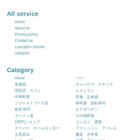
All service
Home
About us
Privacy policy
Contact us
Loacation require
category
Category
Home
バー
居酒屋
キャバクラ スナック
喫茶店 カフェ
レストラン
中華料理
和食 定食屋
ファーストフード店
寿司屋 回転寿司
割烹 料亭
ビアガーデン
ラーメン屋
その他飲食
100円ショップ
コンビニ 酒屋
スーパー ホームセンター
ファッション アパレル
文房具店
書店 古本屋