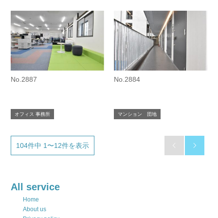
No.2887
No.2884
オフィス 事務所
マンション 団地
104件中 1〜12件を表示


All service
Home
About us