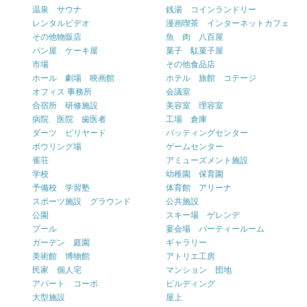
温泉 サウナ
銭湯 コインランドリー
レンタルビデオ
漫画喫茶 インターネットカフェ
その他物販店
魚 肉 八百屋
パン屋 ケーキ屋
菓子 駄菓子屋
市場
その他食品店
ホール 劇場 映画館
ホテル 旅館 コテージ
オフィス 事務所
会議室
合宿所 研修施設
美容室 理容室
病院 医院 歯医者
工場 倉庫
ダーツ ビリヤード
バッティングセンター
ボウリング場
ゲームセンター
雀荘
アミューズメント施設
学校
幼稚園 保育園
予備校 学習塾
体育館 アリーナ
スポーツ施設 グラウンド
公共施設
公園
スキー場 ゲレンデ
プール
宴会場 パーティールーム
ガーデン 庭園
ギャラリー
美術館 博物館
アトリエ工房
民家 個人宅
マンション 団地
アパート コーポ
ビルディング
大型施設
屋上