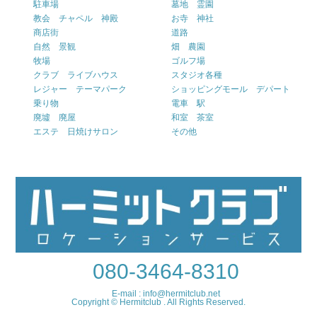
駐車場
墓地 霊園
教会 チャペル 神殿
お寺 神社
商店街
道路
自然 景観
畑 農園
牧場
ゴルフ場
クラブ ライブハウス
スタジオ各種
レジャー テーマパーク
ショッピングモール デパート
乗り物
電車 駅
廃墟 廃屋
和室 茶室
エステ 日焼けサロン
その他
080-3464-8310
E-mail : info@hermitclub.net
Copyright © Hermitclub . All Rights Reserved.