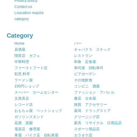
Privacy policy
Contact us
Loacation require
category
Category
Home
バー
居酒屋
キャバクラ スナック
喫茶店 カフェ
レストラン
中華料理
和食 定食屋
ファーストフード店
寿司屋 回転寿司
割烹 料亭
ビアガーデン
ラーメン屋
その他飲食
100円ショップ
コンビニ 酒屋
スーパー ホームセンター
ファッション アパレル
文房具店
書店 古本屋
レコード店
雑貨 アクセサリー
おもちゃ屋 ペットショップ
薬局 ドラッグストア
ガソリンスタンド
クリーニング店
花屋 造園
家具 リサイクル 日用品店
電器店 修理屋
スポーツ用品店
車屋 バイク店 自転車屋
カラオケ店