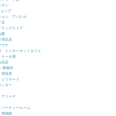
ーデン
ショップ
ション アパレル
ド店
ドラッグストア
造園
ツ用品店
サウナ
茶 インターネットカフェ
 ケーキ屋
食品店
 事務所
 理容室
 ビリヤード
センター
 アリーナ
 パーティールーム
 博物館