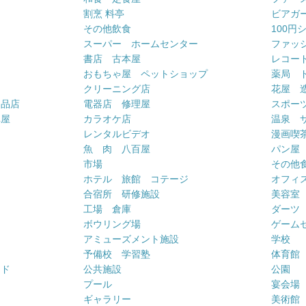
割烹 料亭
ビアガ
その他飲食
100円
スーパー ホームセンター
ファッ
書店 古本屋
レコー
おもちゃ屋 ペットショップ
薬局 
クリーニング店
花屋 
用品店
電器店 修理屋
スポー
車屋
カラオケ店
温泉 
ー
レンタルビデオ
漫画喫
魚 肉 八百屋
パン屋
市場
その他
ホテル 旅館 コテージ
オフィス
合宿所 研修施設
美容室
工場 倉庫
ダーツ
ボウリング場
ゲーム
アミューズメント施設
学校
予備校 学習塾
体育館
ンド
公共施設
公園
プール
宴会場
ギャラリー
美術館