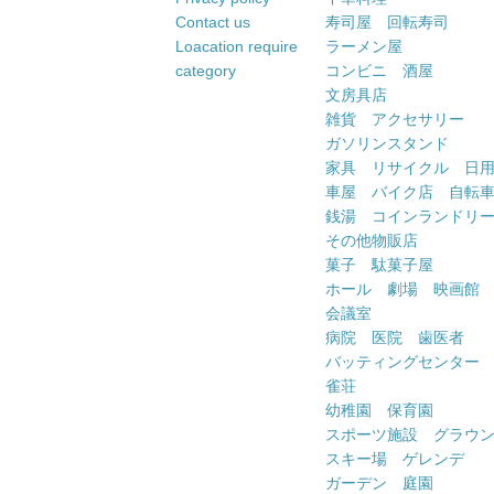
Contact us
寿司屋 回転寿司
Loacation require
ラーメン屋
category
コンビニ 酒屋
文房具店
雑貨 アクセサリー
ガソリンスタンド
家具 リサイクル 日
車屋 バイク店 自転
銭湯 コインランドリ
その他物販店
菓子 駄菓子屋
ホール 劇場 映画館
会議室
病院 医院 歯医者
バッティングセンター
雀荘
幼稚園 保育園
スポーツ施設 グラウ
スキー場 ゲレンデ
ガーデン 庭園