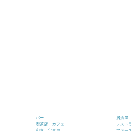
バー
居酒屋
喫茶店 カフェ
レスト
和食 定食屋
ファー