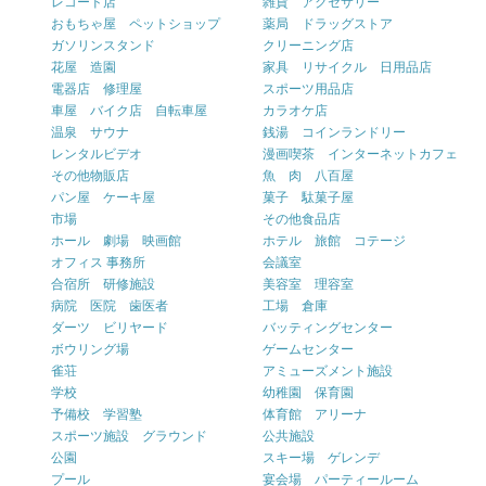
レコード店
雑貨 アクセサリー
おもちゃ屋 ペットショップ
薬局 ドラッグストア
ガソリンスタンド
クリーニング店
花屋 造園
家具 リサイクル 日用品店
電器店 修理屋
スポーツ用品店
車屋 バイク店 自転車屋
カラオケ店
温泉 サウナ
銭湯 コインランドリー
レンタルビデオ
漫画喫茶 インターネットカフェ
その他物販店
魚 肉 八百屋
パン屋 ケーキ屋
菓子 駄菓子屋
市場
その他食品店
ホール 劇場 映画館
ホテル 旅館 コテージ
オフィス 事務所
会議室
合宿所 研修施設
美容室 理容室
病院 医院 歯医者
工場 倉庫
ダーツ ビリヤード
バッティングセンター
ボウリング場
ゲームセンター
雀荘
アミューズメント施設
学校
幼稚園 保育園
予備校 学習塾
体育館 アリーナ
スポーツ施設 グラウンド
公共施設
公園
スキー場 ゲレンデ
プール
宴会場 パーティールーム