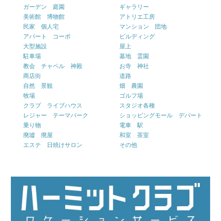
ガーデン 庭園
ギャラリー
美術館 博物館
アトリエ工房
民家 個人宅
マンション 団地
アパート コーポ
ビルディング
大型施設
屋上
駐車場
墓地 霊園
教会 チャペル 神殿
お寺 神社
商店街
道路
自然 景観
畑 農園
牧場
ゴルフ場
クラブ ライブハウス
スタジオ各種
レジャー テーマパーク
ショッピングモール デパート
乗り物
電車 駅
廃墟 廃屋
和室 茶室
エステ 日焼けサロン
その他