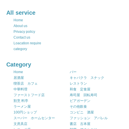
All service
Home
About us
Privacy policy
Contact us
Loacation require
category
Category
Home
バー
居酒屋
キャバクラ スナック
喫茶店 カフェ
レストラン
中華料理
和食 定食屋
ファーストフード店
寿司屋 回転寿司
割烹 料亭
ビアガーデン
ラーメン屋
その他飲食
100円ショップ
コンビニ 酒屋
スーパー ホームセンター
ファッション アパレル
文房具店
書店 古本屋