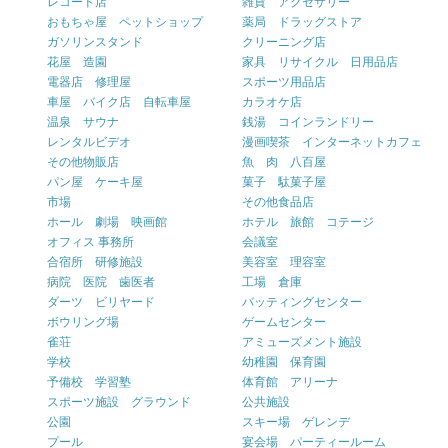
レコード店
雑貨 アクセサリー
おもちゃ屋 ペットショップ
薬局 ドラッグストア
ガソリンスタンド
クリーニング店
花屋 造園
家具 リサイクル 日用品店
電器店 修理屋
スポーツ用品店
車屋 バイク店 自転車屋
カラオケ店
温泉 サウナ
銭湯 コインランドリー
レンタルビデオ
漫画喫茶 インターネットカフェ
その他物販店
魚 肉 八百屋
パン屋 ケーキ屋
菓子 駄菓子屋
市場
その他食品店
ホール 劇場 映画館
ホテル 旅館 コテージ
オフィス 事務所
会議室
合宿所 研修施設
美容室 理容室
病院 医院 歯医者
工場 倉庫
ダーツ ビリヤード
バッティングセンター
ボウリング場
ゲームセンター
雀荘
アミューズメント施設
学校
幼稚園 保育園
予備校 学習塾
体育館 アリーナ
スポーツ施設 グラウンド
公共施設
公園
スキー場 ゲレンデ
プール
宴会場 パーティールーム