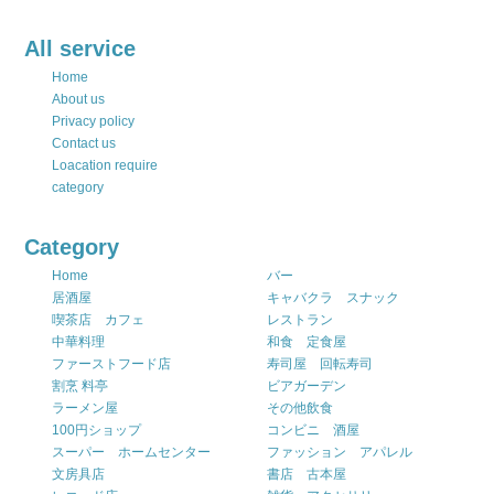
All service
Home
About us
Privacy policy
Contact us
Loacation require
category
Category
Home
バー
居酒屋
キャバクラ スナック
喫茶店 カフェ
レストラン
中華料理
和食 定食屋
ファーストフード店
寿司屋 回転寿司
割烹 料亭
ビアガーデン
ラーメン屋
その他飲食
100円ショップ
コンビニ 酒屋
スーパー ホームセンター
ファッション アパレル
文房具店
書店 古本屋