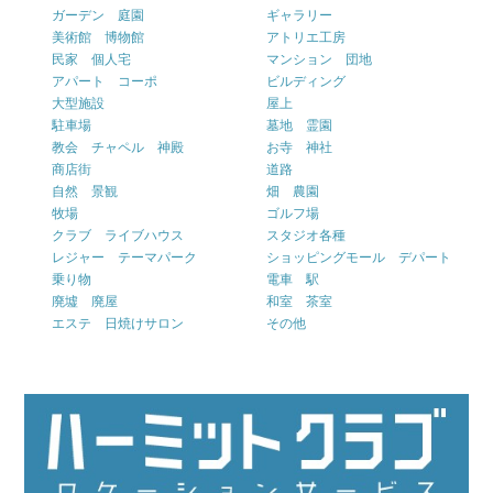
ガーデン 庭園
ギャラリー
美術館 博物館
アトリエ工房
民家 個人宅
マンション 団地
アパート コーポ
ビルディング
大型施設
屋上
駐車場
墓地 霊園
教会 チャペル 神殿
お寺 神社
商店街
道路
自然 景観
畑 農園
牧場
ゴルフ場
クラブ ライブハウス
スタジオ各種
レジャー テーマパーク
ショッピングモール デパート
乗り物
電車 駅
廃墟 廃屋
和室 茶室
エステ 日焼けサロン
その他