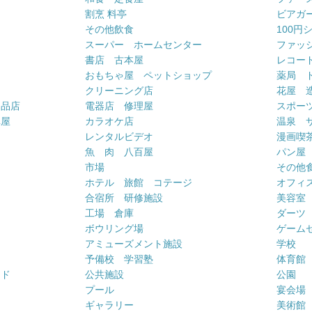
割烹 料亭
ビアガ
その他飲食
100円
スーパー ホームセンター
ファッ
書店 古本屋
レコー
おもちゃ屋 ペットショップ
薬局 
クリーニング店
花屋 
用品店
電器店 修理屋
スポー
車屋
カラオケ店
温泉 
ー
レンタルビデオ
漫画喫
魚 肉 八百屋
パン屋
市場
その他
ホテル 旅館 コテージ
オフィス
合宿所 研修施設
美容室
工場 倉庫
ダーツ
ボウリング場
ゲーム
アミューズメント施設
学校
予備校 学習塾
体育館
ンド
公共施設
公園
プール
宴会場
ギャラリー
美術館