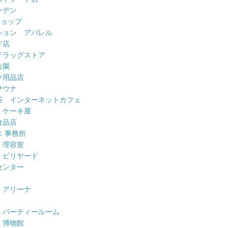
ーデン
ショップ
ション アパレル
ド店
ドラッグストア
造園
ツ用品店
サウナ
茶 インターネットカフェ
 ケーキ屋
食品店
 事務所
 理容室
 ビリヤード
センター
 アリーナ
 パーティールーム
 博物館