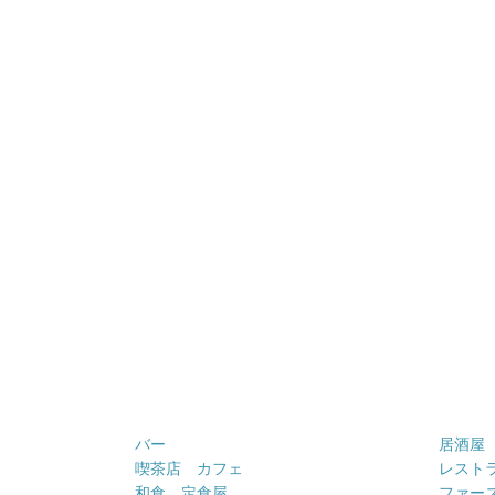
バー
居酒屋
喫茶店 カフェ
レスト
和食 定食屋
ファー