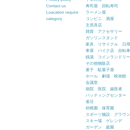
Contact us
寿司屋 回転寿司
Loacation require
ラーメン屋
category
コンビニ 酒屋
文房具店
雑貨 アクセサリー
ガソリンスタンド
家具 リサイクル 日
車屋 バイク店 自転
銭湯 コインランドリ
その他物販店
菓子 駄菓子屋
ホール 劇場 映画館
会議室
病院 医院 歯医者
バッティングセンター
雀荘
幼稚園 保育園
スポーツ施設 グラウ
スキー場 ゲレンデ
ガーデン 庭園