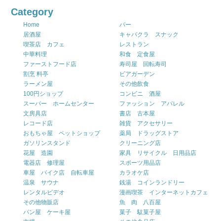
Category
Home
バー
居酒屋
キャバクラ スナック
喫茶店 カフェ
レストラン
中華料理
和食 定食屋
ファーストフード店
寿司屋 回転寿司
割烹 料亭
ビアガーデン
ラーメン屋
その他飲食
100円ショップ
コンビニ 酒屋
スーパー ホームセンター
ファッション アパレル
文房具店
書店 古本屋
レコード店
雑貨 アクセサリー
おもちゃ屋 ペットショップ
薬局 ドラッグストア
ガソリンスタンド
クリーニング店
花屋 造園
家具 リサイクル 日用品店
電器店 修理屋
スポーツ用品店
車屋 バイク店 自転車屋
カラオケ店
温泉 サウナ
銭湯 コインランドリー
レンタルビデオ
漫画喫茶 インターネットカフェ
その他物販店
魚 肉 八百屋
パン屋 ケーキ屋
菓子 駄菓子屋