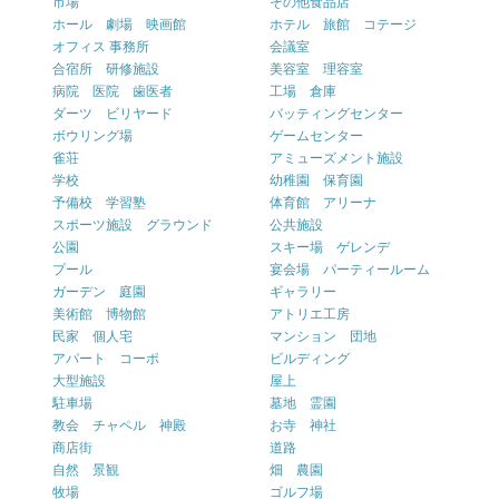
市場
その他食品店
ホール 劇場 映画館
ホテル 旅館 コテージ
オフィス 事務所
会議室
合宿所 研修施設
美容室 理容室
病院 医院 歯医者
工場 倉庫
ダーツ ビリヤード
バッティングセンター
ボウリング場
ゲームセンター
雀荘
アミューズメント施設
学校
幼稚園 保育園
予備校 学習塾
体育館 アリーナ
スポーツ施設 グラウンド
公共施設
公園
スキー場 ゲレンデ
プール
宴会場 パーティールーム
ガーデン 庭園
ギャラリー
美術館 博物館
アトリエ工房
民家 個人宅
マンション 団地
アパート コーポ
ビルディング
大型施設
屋上
駐車場
墓地 霊園
教会 チャペル 神殿
お寺 神社
商店街
道路
自然 景観
畑 農園
牧場
ゴルフ場