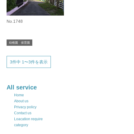
No.1748
幼稚園 保育園
3件中 1〜3件を表示
All service
Home
About us
Privacy policy
Contact us
Loacation require
category