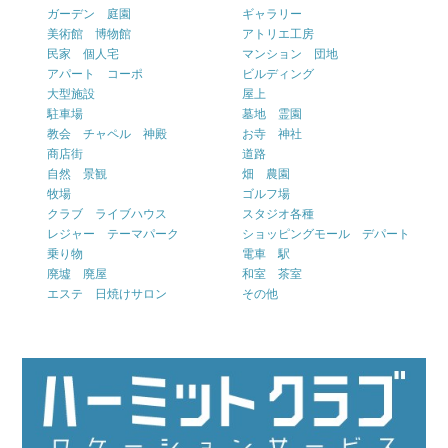
ガーデン 庭園
ギャラリー
美術館 博物館
アトリエ工房
民家 個人宅
マンション 団地
アパート コーポ
ビルディング
大型施設
屋上
駐車場
墓地 霊園
教会 チャペル 神殿
お寺 神社
商店街
道路
自然 景観
畑 農園
牧場
ゴルフ場
クラブ ライブハウス
スタジオ各種
レジャー テーマパーク
ショッピングモール デパート
乗り物
電車 駅
廃墟 廃屋
和室 茶室
エステ 日焼けサロン
その他