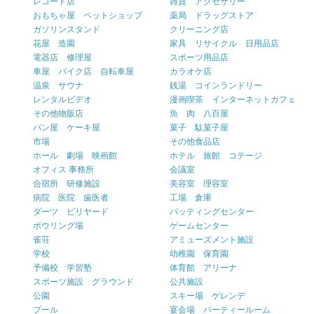
レコード店
雑貨 アクセサリー
おもちゃ屋 ペットショップ
薬局 ドラッグストア
ガソリンスタンド
クリーニング店
花屋 造園
家具 リサイクル 日用品店
電器店 修理屋
スポーツ用品店
車屋 バイク店 自転車屋
カラオケ店
温泉 サウナ
銭湯 コインランドリー
レンタルビデオ
漫画喫茶 インターネットカフェ
その他物販店
魚 肉 八百屋
パン屋 ケーキ屋
菓子 駄菓子屋
市場
その他食品店
ホール 劇場 映画館
ホテル 旅館 コテージ
オフィス 事務所
会議室
合宿所 研修施設
美容室 理容室
病院 医院 歯医者
工場 倉庫
ダーツ ビリヤード
バッティングセンター
ボウリング場
ゲームセンター
雀荘
アミューズメント施設
学校
幼稚園 保育園
予備校 学習塾
体育館 アリーナ
スポーツ施設 グラウンド
公共施設
公園
スキー場 ゲレンデ
プール
宴会場 パーティールーム