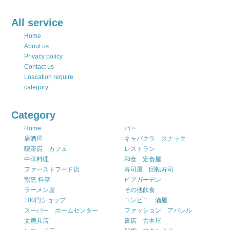
All service
Home
About us
Privacy policy
Contact us
Loacation require
category
Category
Home
バー
居酒屋
キャバクラ スナック
喫茶店 カフェ
レストラン
中華料理
和食 定食屋
ファーストフード店
寿司屋 回転寿司
割烹 料亭
ビアガーデン
ラーメン屋
その他飲食
100円ショップ
コンビニ 酒屋
スーパー ホームセンター
ファッション アパレル
文房具店
書店 古本屋