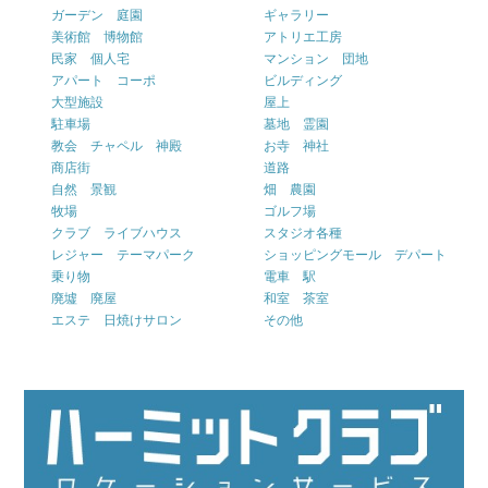
ガーデン 庭園
ギャラリー
美術館 博物館
アトリエ工房
民家 個人宅
マンション 団地
アパート コーポ
ビルディング
大型施設
屋上
駐車場
墓地 霊園
教会 チャペル 神殿
お寺 神社
商店街
道路
自然 景観
畑 農園
牧場
ゴルフ場
クラブ ライブハウス
スタジオ各種
レジャー テーマパーク
ショッピングモール デパート
乗り物
電車 駅
廃墟 廃屋
和室 茶室
エステ 日焼けサロン
その他