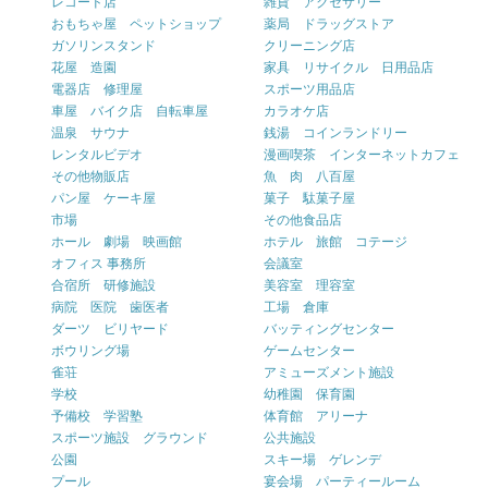
レコード店
雑貨 アクセサリー
おもちゃ屋 ペットショップ
薬局 ドラッグストア
ガソリンスタンド
クリーニング店
花屋 造園
家具 リサイクル 日用品店
電器店 修理屋
スポーツ用品店
車屋 バイク店 自転車屋
カラオケ店
温泉 サウナ
銭湯 コインランドリー
レンタルビデオ
漫画喫茶 インターネットカフェ
その他物販店
魚 肉 八百屋
パン屋 ケーキ屋
菓子 駄菓子屋
市場
その他食品店
ホール 劇場 映画館
ホテル 旅館 コテージ
オフィス 事務所
会議室
合宿所 研修施設
美容室 理容室
病院 医院 歯医者
工場 倉庫
ダーツ ビリヤード
バッティングセンター
ボウリング場
ゲームセンター
雀荘
アミューズメント施設
学校
幼稚園 保育園
予備校 学習塾
体育館 アリーナ
スポーツ施設 グラウンド
公共施設
公園
スキー場 ゲレンデ
プール
宴会場 パーティールーム