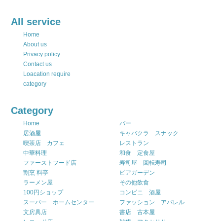
All service
Home
About us
Privacy policy
Contact us
Loacation require
category
Category
Home
バー
居酒屋
キャバクラ スナック
喫茶店 カフェ
レストラン
中華料理
和食 定食屋
ファーストフード店
寿司屋 回転寿司
割烹 料亭
ビアガーデン
ラーメン屋
その他飲食
100円ショップ
コンビニ 酒屋
スーパー ホームセンター
ファッション アパレル
文房具店
書店 古本屋