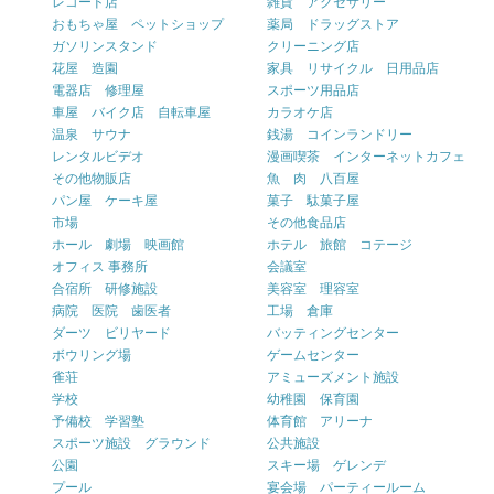
レコード店
雑貨 アクセサリー
おもちゃ屋 ペットショップ
薬局 ドラッグストア
ガソリンスタンド
クリーニング店
花屋 造園
家具 リサイクル 日用品店
電器店 修理屋
スポーツ用品店
車屋 バイク店 自転車屋
カラオケ店
温泉 サウナ
銭湯 コインランドリー
レンタルビデオ
漫画喫茶 インターネットカフェ
その他物販店
魚 肉 八百屋
パン屋 ケーキ屋
菓子 駄菓子屋
市場
その他食品店
ホール 劇場 映画館
ホテル 旅館 コテージ
オフィス 事務所
会議室
合宿所 研修施設
美容室 理容室
病院 医院 歯医者
工場 倉庫
ダーツ ビリヤード
バッティングセンター
ボウリング場
ゲームセンター
雀荘
アミューズメント施設
学校
幼稚園 保育園
予備校 学習塾
体育館 アリーナ
スポーツ施設 グラウンド
公共施設
公園
スキー場 ゲレンデ
プール
宴会場 パーティールーム