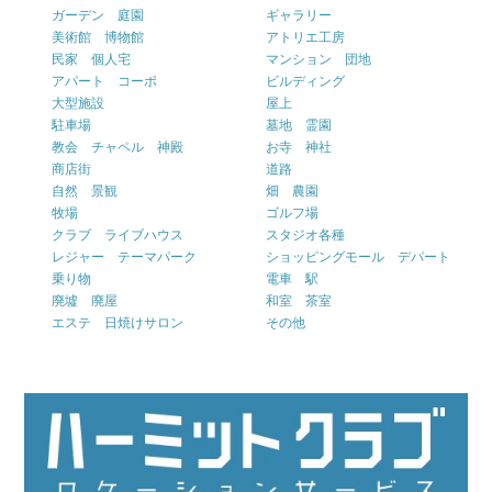
ガーデン 庭園
ギャラリー
美術館 博物館
アトリエ工房
民家 個人宅
マンション 団地
アパート コーポ
ビルディング
大型施設
屋上
駐車場
墓地 霊園
教会 チャペル 神殿
お寺 神社
商店街
道路
自然 景観
畑 農園
牧場
ゴルフ場
クラブ ライブハウス
スタジオ各種
レジャー テーマパーク
ショッピングモール デパート
乗り物
電車 駅
廃墟 廃屋
和室 茶室
エステ 日焼けサロン
その他