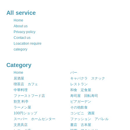
All service
Home
About us
Privacy policy
Contact us
Loacation require
category
Category
Home
バー
居酒屋
キャバクラ スナック
喫茶店 カフェ
レストラン
中華料理
和食 定食屋
ファーストフード店
寿司屋 回転寿司
割烹 料亭
ビアガーデン
ラーメン屋
その他飲食
100円ショップ
コンビニ 酒屋
スーパー ホームセンター
ファッション アパレル
文房具店
書店 古本屋