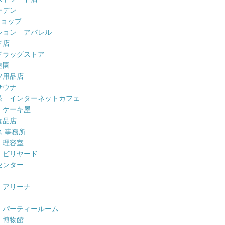
ーデン
ショップ
ション アパレル
ド店
ドラッグストア
造園
ツ用品店
サウナ
茶 インターネットカフェ
 ケーキ屋
食品店
 事務所
 理容室
 ビリヤード
センター
 アリーナ
 パーティールーム
 博物館