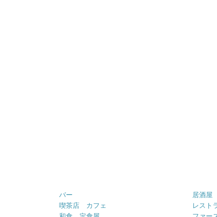
バー
居酒屋
喫茶店 カフェ
レスト
和食 定食屋
ファー