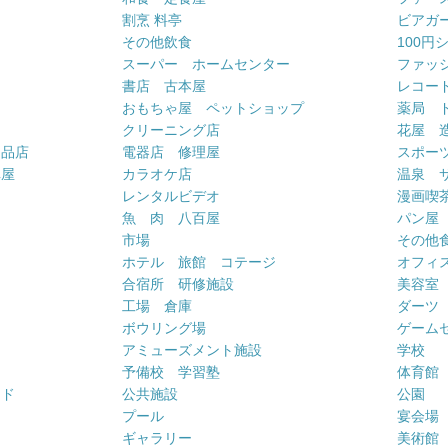
割烹 料亭
ビアガ
その他飲食
100円
スーパー ホームセンター
ファッ
書店 古本屋
レコー
おもちゃ屋 ペットショップ
薬局 
クリーニング店
花屋 
用品店
電器店 修理屋
スポー
車屋
カラオケ店
温泉 
ー
レンタルビデオ
漫画喫
魚 肉 八百屋
パン屋
市場
その他
ホテル 旅館 コテージ
オフィス
合宿所 研修施設
美容室
工場 倉庫
ダーツ
ボウリング場
ゲーム
アミューズメント施設
学校
予備校 学習塾
体育館
ンド
公共施設
公園
プール
宴会場
ギャラリー
美術館