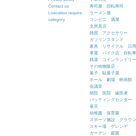
Contact us
寿司屋 回転寿司
Loacation require
ラーメン屋
category
コンビニ 酒屋
文房具店
雑貨 アクセサリー
ガソリンスタンド
家具 リサイクル 日
車屋 バイク店 自転
銭湯 コインランドリ
その他物販店
菓子 駄菓子屋
ホール 劇場 映画館
会議室
病院 医院 歯医者
バッティングセンター
雀荘
幼稚園 保育園
スポーツ施設 グラウ
スキー場 ゲレンデ
ガーデン 庭園