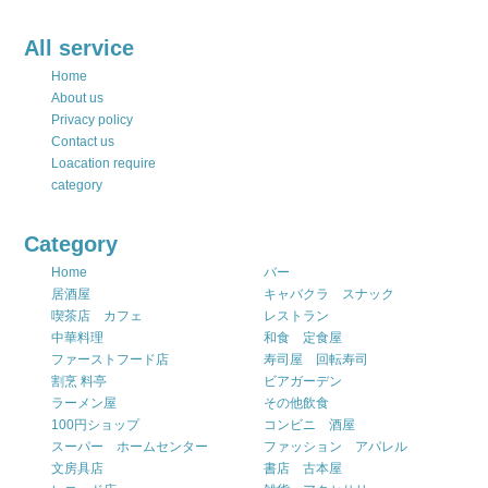
All service
Home
About us
Privacy policy
Contact us
Loacation require
category
Category
Home
バー
居酒屋
キャバクラ スナック
喫茶店 カフェ
レストラン
中華料理
和食 定食屋
ファーストフード店
寿司屋 回転寿司
割烹 料亭
ビアガーデン
ラーメン屋
その他飲食
100円ショップ
コンビニ 酒屋
スーパー ホームセンター
ファッション アパレル
文房具店
書店 古本屋