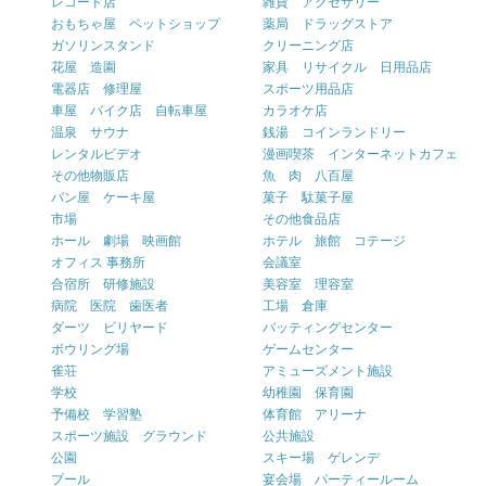
レコード店
雑貨 アクセサリー
おもちゃ屋 ペットショップ
薬局 ドラッグストア
ガソリンスタンド
クリーニング店
花屋 造園
家具 リサイクル 日用品店
電器店 修理屋
スポーツ用品店
車屋 バイク店 自転車屋
カラオケ店
温泉 サウナ
銭湯 コインランドリー
レンタルビデオ
漫画喫茶 インターネットカフェ
その他物販店
魚 肉 八百屋
パン屋 ケーキ屋
菓子 駄菓子屋
市場
その他食品店
ホール 劇場 映画館
ホテル 旅館 コテージ
オフィス 事務所
会議室
合宿所 研修施設
美容室 理容室
病院 医院 歯医者
工場 倉庫
ダーツ ビリヤード
バッティングセンター
ボウリング場
ゲームセンター
雀荘
アミューズメント施設
学校
幼稚園 保育園
予備校 学習塾
体育館 アリーナ
スポーツ施設 グラウンド
公共施設
公園
スキー場 ゲレンデ
プール
宴会場 パーティールーム