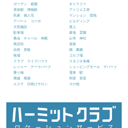
ガーデン 庭園
ギャラリー
美術館 博物館
アトリエ工房
民家 個人宅
マンション 団地
アパート コーポ
ビルディング
大型施設
屋上
駐車場
墓地 霊園
教会 チャペル 神殿
お寺 神社
商店街
道路
自然 景観
畑 農園
牧場
ゴルフ場
クラブ ライブハウス
スタジオ各種
レジャー テーマパーク
ショッピングモール デパート
乗り物
電車 駅
廃墟 廃屋
和室 茶室
エステ 日焼けサロン
その他