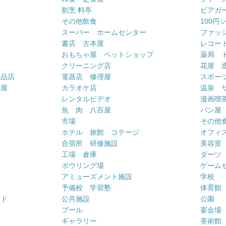
割烹 料亭
ビアガ
その他飲食
100円
スーパー ホームセンター
ファッ
書店 古本屋
レコー
おもちゃ屋 ペットショップ
薬局 
クリーニング店
花屋 
用品店
電器店 修理屋
スポー
車屋
カラオケ店
温泉 
ー
レンタルビデオ
漫画喫
魚 肉 八百屋
パン屋
市場
その他
ホテル 旅館 コテージ
オフィス
合宿所 研修施設
美容室
工場 倉庫
ダーツ
ボウリング場
ゲーム
アミューズメント施設
学校
予備校 学習塾
体育館
ンド
公共施設
公園
プール
宴会場
ギャラリー
美術館