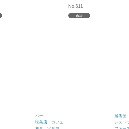
No.611
市場
バー
居酒屋
喫茶店 カフェ
レスト
和食 定食屋
ファー