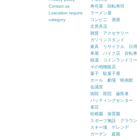
Contact us
寿司屋 回転寿司
Loacation require
ラーメン屋
category
コンビニ 酒屋
文房具店
雑貨 アクセサリー
ガソリンスタンド
家具 リサイクル 日
車屋 バイク店 自転
銭湯 コインランドリ
その他物販店
菓子 駄菓子屋
ホール 劇場 映画館
会議室
病院 医院 歯医者
バッティングセンター
雀荘
幼稚園 保育園
スポーツ施設 グラウ
スキー場 ゲレンデ
ガーデン 庭園