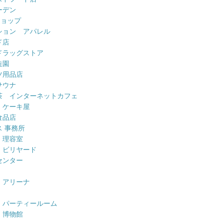
ーデン
ショップ
ション アパレル
ド店
ドラッグストア
造園
ツ用品店
サウナ
茶 インターネットカフェ
 ケーキ屋
食品店
 事務所
 理容室
 ビリヤード
センター
 アリーナ
 パーティールーム
 博物館