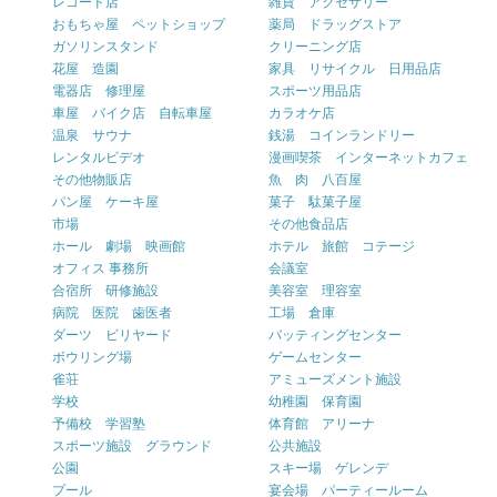
レコード店
雑貨 アクセサリー
おもちゃ屋 ペットショップ
薬局 ドラッグストア
ガソリンスタンド
クリーニング店
花屋 造園
家具 リサイクル 日用品店
電器店 修理屋
スポーツ用品店
車屋 バイク店 自転車屋
カラオケ店
温泉 サウナ
銭湯 コインランドリー
レンタルビデオ
漫画喫茶 インターネットカフェ
その他物販店
魚 肉 八百屋
パン屋 ケーキ屋
菓子 駄菓子屋
市場
その他食品店
ホール 劇場 映画館
ホテル 旅館 コテージ
オフィス 事務所
会議室
合宿所 研修施設
美容室 理容室
病院 医院 歯医者
工場 倉庫
ダーツ ビリヤード
バッティングセンター
ボウリング場
ゲームセンター
雀荘
アミューズメント施設
学校
幼稚園 保育園
予備校 学習塾
体育館 アリーナ
スポーツ施設 グラウンド
公共施設
公園
スキー場 ゲレンデ
プール
宴会場 パーティールーム