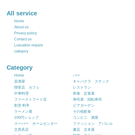
All service
Home
About us
Privacy policy
Contact us
Loacation require
category
Category
Home
バー
居酒屋
キャバクラ スナック
喫茶店 カフェ
レストラン
中華料理
和食 定食屋
ファーストフード店
寿司屋 回転寿司
割烹 料亭
ビアガーデン
ラーメン屋
その他飲食
100円ショップ
コンビニ 酒屋
スーパー ホームセンター
ファッション アパレル
文房具店
書店 古本屋