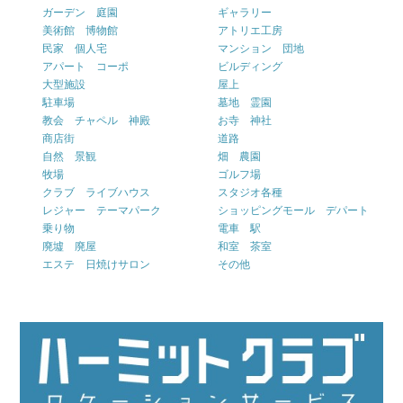
ガーデン 庭園
ギャラリー
美術館 博物館
アトリエ工房
民家 個人宅
マンション 団地
アパート コーポ
ビルディング
大型施設
屋上
駐車場
墓地 霊園
教会 チャペル 神殿
お寺 神社
商店街
道路
自然 景観
畑 農園
牧場
ゴルフ場
クラブ ライブハウス
スタジオ各種
レジャー テーマパーク
ショッピングモール デパート
乗り物
電車 駅
廃墟 廃屋
和室 茶室
エステ 日焼けサロン
その他