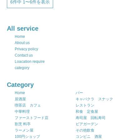
6件中 1〜6件を表示
All service
Home
About us
Privacy policy
Contact us
Loacation require
category
Category
Home
バー
居酒屋
キャバクラ スナック
喫茶店 カフェ
レストラン
中華料理
和食 定食屋
ファーストフード店
寿司屋 回転寿司
割烹 料亭
ビアガーデン
ラーメン屋
その他飲食
100円ショップ
コンビニ 酒屋