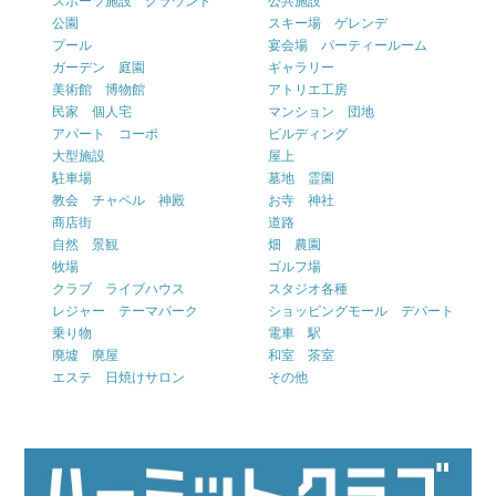
スポーツ施設 グラウンド
公共施設
公園
スキー場 ゲレンデ
プール
宴会場 パーティールーム
ガーデン 庭園
ギャラリー
美術館 博物館
アトリエ工房
民家 個人宅
マンション 団地
アパート コーポ
ビルディング
大型施設
屋上
駐車場
墓地 霊園
教会 チャペル 神殿
お寺 神社
商店街
道路
自然 景観
畑 農園
牧場
ゴルフ場
クラブ ライブハウス
スタジオ各種
レジャー テーマパーク
ショッピングモール デパート
乗り物
電車 駅
廃墟 廃屋
和室 茶室
エステ 日焼けサロン
その他