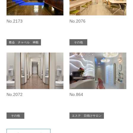
No.2173
No.2076
教会 チャペル 神殿
その他
No.2072
No.864
その他
エステ 日焼けサロン