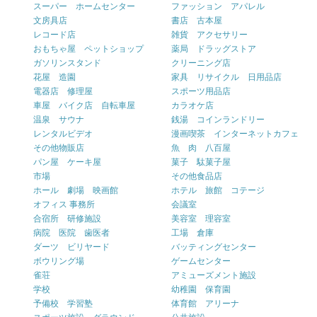
スーパー ホームセンター
ファッション アパレル
文房具店
書店 古本屋
レコード店
雑貨 アクセサリー
おもちゃ屋 ペットショップ
薬局 ドラッグストア
ガソリンスタンド
クリーニング店
花屋 造園
家具 リサイクル 日用品店
電器店 修理屋
スポーツ用品店
車屋 バイク店 自転車屋
カラオケ店
温泉 サウナ
銭湯 コインランドリー
レンタルビデオ
漫画喫茶 インターネットカフェ
その他物販店
魚 肉 八百屋
パン屋 ケーキ屋
菓子 駄菓子屋
市場
その他食品店
ホール 劇場 映画館
ホテル 旅館 コテージ
オフィス 事務所
会議室
合宿所 研修施設
美容室 理容室
病院 医院 歯医者
工場 倉庫
ダーツ ビリヤード
バッティングセンター
ボウリング場
ゲームセンター
雀荘
アミューズメント施設
学校
幼稚園 保育園
予備校 学習塾
体育館 アリーナ