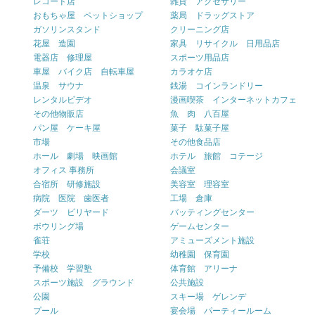
レコード店
雑貨 アクセサリー
おもちゃ屋 ペットショップ
薬局 ドラッグストア
ガソリンスタンド
クリーニング店
花屋 造園
家具 リサイクル 日用品店
電器店 修理屋
スポーツ用品店
車屋 バイク店 自転車屋
カラオケ店
温泉 サウナ
銭湯 コインランドリー
レンタルビデオ
漫画喫茶 インターネットカフェ
その他物販店
魚 肉 八百屋
パン屋 ケーキ屋
菓子 駄菓子屋
市場
その他食品店
ホール 劇場 映画館
ホテル 旅館 コテージ
オフィス 事務所
会議室
合宿所 研修施設
美容室 理容室
病院 医院 歯医者
工場 倉庫
ダーツ ビリヤード
バッティングセンター
ボウリング場
ゲームセンター
雀荘
アミューズメント施設
学校
幼稚園 保育園
予備校 学習塾
体育館 アリーナ
スポーツ施設 グラウンド
公共施設
公園
スキー場 ゲレンデ
プール
宴会場 パーティールーム