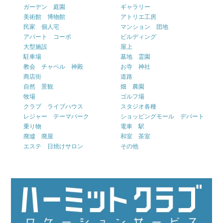
ガーデン 庭園
ギャラリー
美術館 博物館
アトリエ工房
民家 個人宅
マンション 団地
アパート コーポ
ビルディング
大型施設
屋上
駐車場
墓地 霊園
教会 チャペル 神殿
お寺 神社
商店街
道路
自然 景観
畑 農園
牧場
ゴルフ場
クラブ ライブハウス
スタジオ各種
レジャー テーマパーク
ショッピングモール デパート
乗り物
電車 駅
廃墟 廃屋
和室 茶室
エステ 日焼けサロン
その他