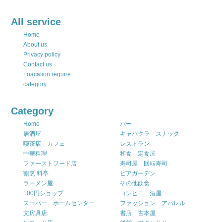
All service
Home
About us
Privacy policy
Contact us
Loacation require
category
Category
Home
バー
居酒屋
キャバクラ スナック
喫茶店 カフェ
レストラン
中華料理
和食 定食屋
ファーストフード店
寿司屋 回転寿司
割烹 料亭
ビアガーデン
ラーメン屋
その他飲食
100円ショップ
コンビニ 酒屋
スーパー ホームセンター
ファッション アパレル
文房具店
書店 古本屋