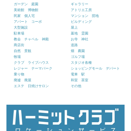
ガーデン 庭園
ギャラリー
美術館 博物館
アトリエ工房
民家 個人宅
マンション 団地
アパート コーポ
ビルディング
大型施設
屋上
駐車場
墓地 霊園
教会 チャペル 神殿
お寺 神社
商店街
道路
自然 景観
畑 農園
牧場
ゴルフ場
クラブ ライブハウス
スタジオ各種
レジャー テーマパーク
ショッピングモール デパート
乗り物
電車 駅
廃墟 廃屋
和室 茶室
エステ 日焼けサロン
その他