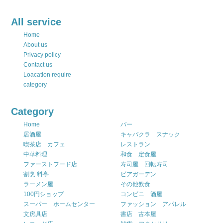
All service
Home
About us
Privacy policy
Contact us
Loacation require
category
Category
Home
バー
居酒屋
キャバクラ スナック
喫茶店 カフェ
レストラン
中華料理
和食 定食屋
ファーストフード店
寿司屋 回転寿司
割烹 料亭
ビアガーデン
ラーメン屋
その他飲食
100円ショップ
コンビニ 酒屋
スーパー ホームセンター
ファッション アパレル
文房具店
書店 古本屋