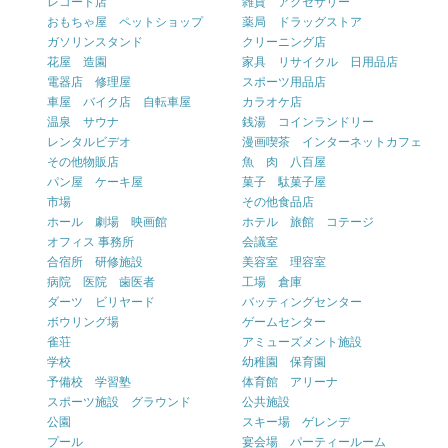
レコード店
雑貨 アクセサリー
おもちゃ屋 ペットショップ
薬局 ドラッグストア
ガソリンスタンド
クリーニング店
花屋 造園
家具 リサイクル 日用品店
電器店 修理屋
スポーツ用品店
車屋 バイク店 自転車屋
カラオケ店
温泉 サウナ
銭湯 コインランドリー
レンタルビデオ
漫画喫茶 インターネットカフェ
その他物販店
魚 肉 八百屋
パン屋 ケーキ屋
菓子 駄菓子屋
市場
その他食品店
ホール 劇場 映画館
ホテル 旅館 コテージ
オフィス 事務所
会議室
合宿所 研修施設
美容室 理容室
病院 医院 歯医者
工場 倉庫
ダーツ ビリヤード
バッティングセンター
ボウリング場
ゲームセンター
雀荘
アミューズメント施設
学校
幼稚園 保育園
予備校 学習塾
体育館 アリーナ
スポーツ施設 グラウンド
公共施設
公園
スキー場 ゲレンデ
プール
宴会場 パーティールーム