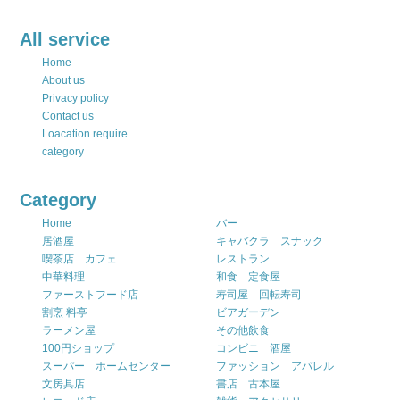
All service
Home
About us
Privacy policy
Contact us
Loacation require
category
Category
Home
バー
居酒屋
キャバクラ スナック
喫茶店 カフェ
レストラン
中華料理
和食 定食屋
ファーストフード店
寿司屋 回転寿司
割烹 料亭
ビアガーデン
ラーメン屋
その他飲食
100円ショップ
コンビニ 酒屋
スーパー ホームセンター
ファッション アパレル
文房具店
書店 古本屋