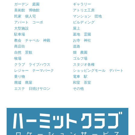
ガーデン 庭園
ギャラリー
美術館 博物館
アトリエ工房
民家 個人宅
マンション 団地
アパート コーポ
ビルディング
大型施設
屋上
駐車場
墓地 霊園
教会 チャペル 神殿
お寺 神社
商店街
道路
自然 景観
畑 農園
牧場
ゴルフ場
クラブ ライブハウス
スタジオ各種
レジャー テーマパーク
ショッピングモール デパート
乗り物
電車 駅
廃墟 廃屋
和室 茶室
エステ 日焼けサロン
その他