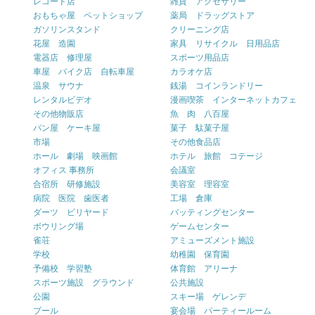
レコード店
雑貨 アクセサリー
おもちゃ屋 ペットショップ
薬局 ドラッグストア
ガソリンスタンド
クリーニング店
花屋 造園
家具 リサイクル 日用品店
電器店 修理屋
スポーツ用品店
車屋 バイク店 自転車屋
カラオケ店
温泉 サウナ
銭湯 コインランドリー
レンタルビデオ
漫画喫茶 インターネットカフェ
その他物販店
魚 肉 八百屋
パン屋 ケーキ屋
菓子 駄菓子屋
市場
その他食品店
ホール 劇場 映画館
ホテル 旅館 コテージ
オフィス 事務所
会議室
合宿所 研修施設
美容室 理容室
病院 医院 歯医者
工場 倉庫
ダーツ ビリヤード
バッティングセンター
ボウリング場
ゲームセンター
雀荘
アミューズメント施設
学校
幼稚園 保育園
予備校 学習塾
体育館 アリーナ
スポーツ施設 グラウンド
公共施設
公園
スキー場 ゲレンデ
プール
宴会場 パーティールーム