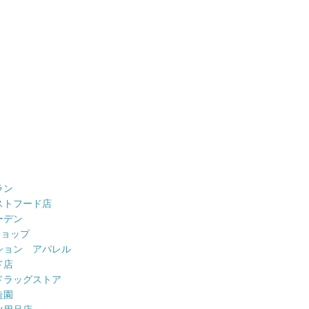
ラン
ストフード店
ーデン
ショップ
ション アパレル
ド店
ドラッグストア
造園