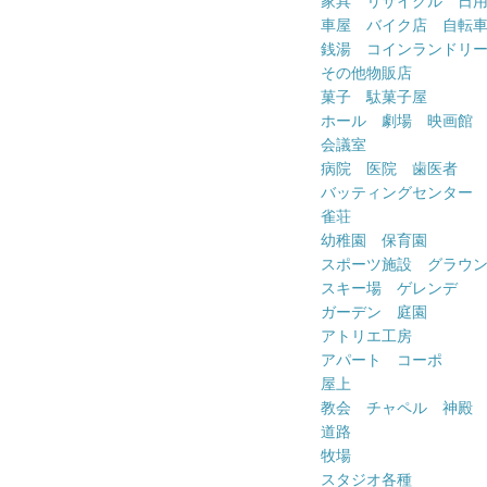
家具 リサイクル 日
車屋 バイク店 自転
銭湯 コインランドリ
その他物販店
菓子 駄菓子屋
ホール 劇場 映画館
会議室
病院 医院 歯医者
バッティングセンター
雀荘
幼稚園 保育園
スポーツ施設 グラウ
スキー場 ゲレンデ
ガーデン 庭園
アトリエ工房
アパート コーポ
屋上
教会 チャペル 神殿
道路
牧場
スタジオ各種