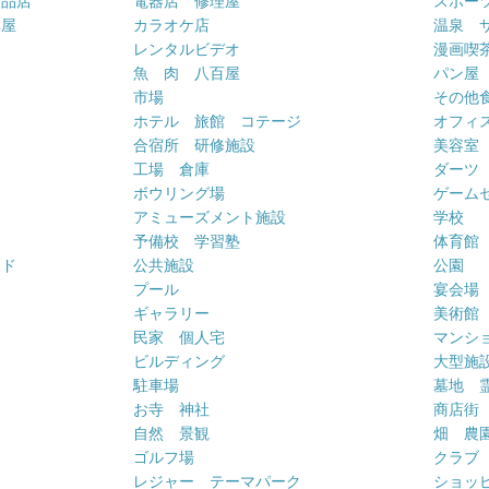
用品店
電器店 修理屋
スポー
車屋
カラオケ店
温泉 
ー
レンタルビデオ
漫画喫
魚 肉 八百屋
パン屋
市場
その他
ホテル 旅館 コテージ
オフィス
合宿所 研修施設
美容室
工場 倉庫
ダーツ
ボウリング場
ゲーム
アミューズメント施設
学校
予備校 学習塾
体育館
ンド
公共施設
公園
プール
宴会場
ギャラリー
美術館
民家 個人宅
マンシ
ビルディング
大型施
駐車場
墓地 
お寺 神社
商店街
自然 景観
畑 農
ゴルフ場
クラブ
レジャー テーマパーク
ショッ