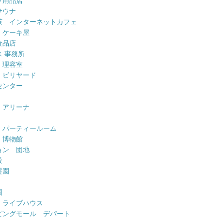
ツ用品店
サウナ
茶 インターネットカフェ
 ケーキ屋
食品店
 事務所
 理容室
 ビリヤード
センター
 アリーナ
 パーティールーム
 博物館
ョン 団地
設
霊園
園
 ライブハウス
ピングモール デパート