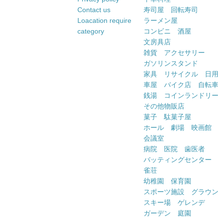
Contact us
寿司屋 回転寿司
Loacation require
ラーメン屋
category
コンビニ 酒屋
文房具店
雑貨 アクセサリー
ガソリンスタンド
家具 リサイクル 日
車屋 バイク店 自転
銭湯 コインランドリ
その他物販店
菓子 駄菓子屋
ホール 劇場 映画館
会議室
病院 医院 歯医者
バッティングセンター
雀荘
幼稚園 保育園
スポーツ施設 グラウ
スキー場 ゲレンデ
ガーデン 庭園