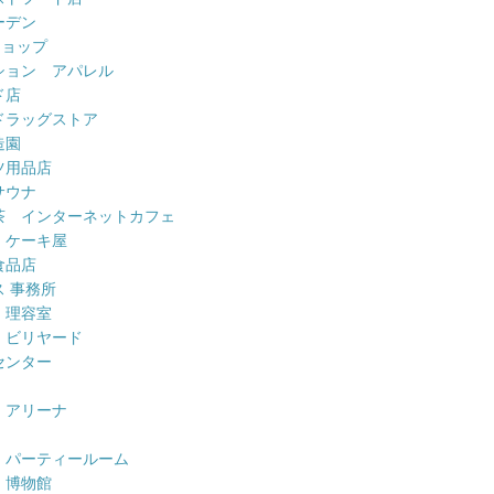
ーデン
ショップ
ション アパレル
ド店
ドラッグストア
造園
ツ用品店
サウナ
茶 インターネットカフェ
 ケーキ屋
食品店
 事務所
 理容室
 ビリヤード
センター
 アリーナ
 パーティールーム
 博物館