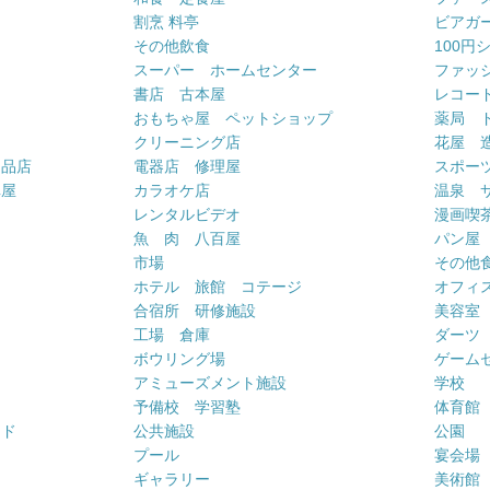
割烹 料亭
ビアガ
その他飲食
100円
スーパー ホームセンター
ファッ
書店 古本屋
レコー
おもちゃ屋 ペットショップ
薬局 
クリーニング店
花屋 
用品店
電器店 修理屋
スポー
車屋
カラオケ店
温泉 
ー
レンタルビデオ
漫画喫
魚 肉 八百屋
パン屋
市場
その他
ホテル 旅館 コテージ
オフィス
合宿所 研修施設
美容室
工場 倉庫
ダーツ
ボウリング場
ゲーム
アミューズメント施設
学校
予備校 学習塾
体育館
ンド
公共施設
公園
プール
宴会場
ギャラリー
美術館