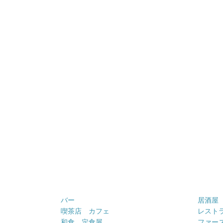
バー
居酒屋
喫茶店 カフェ
レスト
和食 定食屋
ファー