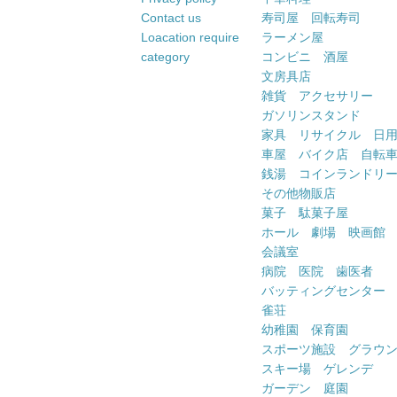
Contact us
寿司屋 回転寿司
Loacation require
ラーメン屋
category
コンビニ 酒屋
文房具店
雑貨 アクセサリー
ガソリンスタンド
家具 リサイクル 日
車屋 バイク店 自転
銭湯 コインランドリ
その他物販店
菓子 駄菓子屋
ホール 劇場 映画館
会議室
病院 医院 歯医者
バッティングセンター
雀荘
幼稚園 保育園
スポーツ施設 グラウ
スキー場 ゲレンデ
ガーデン 庭園