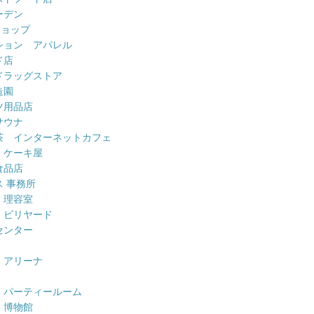
ーデン
ショップ
ション アパレル
ド店
ドラッグストア
造園
ツ用品店
サウナ
茶 インターネットカフェ
 ケーキ屋
食品店
 事務所
 理容室
 ビリヤード
センター
 アリーナ
 パーティールーム
 博物館