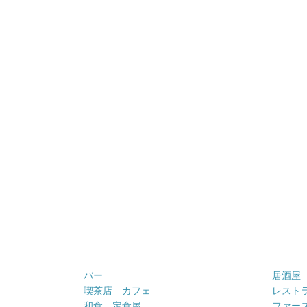
バー
居酒屋
喫茶店 カフェ
レスト
和食 定食屋
ファー