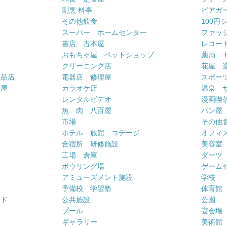
割烹 料亭
ビアガ
その他飲食
100円
スーパー ホームセンター
ファッ
書店 古本屋
レコー
おもちゃ屋 ペットショップ
薬局 
クリーニング店
花屋 
用品店
電器店 修理屋
スポー
車屋
カラオケ店
温泉 
ー
レンタルビデオ
漫画喫
魚 肉 八百屋
パン屋
市場
その他
ホテル 旅館 コテージ
オフィス
合宿所 研修施設
美容室
工場 倉庫
ダーツ
ボウリング場
ゲーム
アミューズメント施設
学校
予備校 学習塾
体育館
ンド
公共施設
公園
プール
宴会場
ギャラリー
美術館