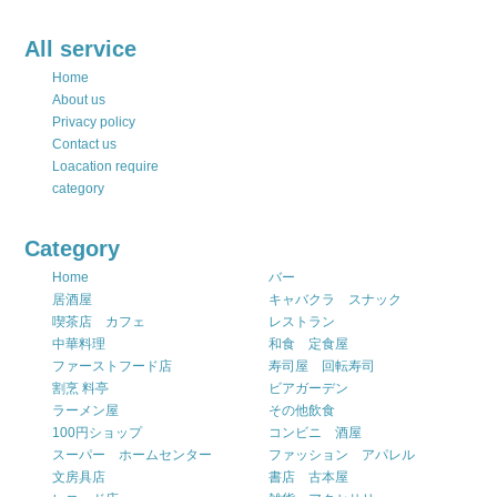
All service
Home
About us
Privacy policy
Contact us
Loacation require
category
Category
Home
バー
居酒屋
キャバクラ スナック
喫茶店 カフェ
レストラン
中華料理
和食 定食屋
ファーストフード店
寿司屋 回転寿司
割烹 料亭
ビアガーデン
ラーメン屋
その他飲食
100円ショップ
コンビニ 酒屋
スーパー ホームセンター
ファッション アパレル
文房具店
書店 古本屋