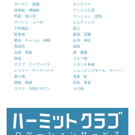
ガーデン 庭園
ギャラリー
美術館 博物館
アトリエ工房
民家 個人宅
マンション 団地
アパート コーポ
ビルディング
大型施設
屋上
駐車場
墓地 霊園
教会 チャペル 神殿
お寺 神社
商店街
道路
自然 景観
畑 農園
牧場
ゴルフ場
クラブ ライブハウス
スタジオ各種
レジャー テーマパーク
ショッピングモール デパート
乗り物
電車 駅
廃墟 廃屋
和室 茶室
エステ 日焼けサロン
その他