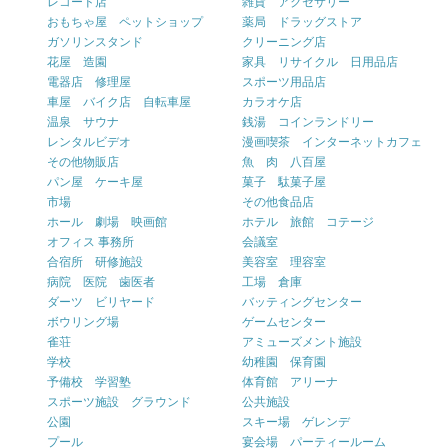
レコード店
雑貨 アクセサリー
おもちゃ屋 ペットショップ
薬局 ドラッグストア
ガソリンスタンド
クリーニング店
花屋 造園
家具 リサイクル 日用品店
電器店 修理屋
スポーツ用品店
車屋 バイク店 自転車屋
カラオケ店
温泉 サウナ
銭湯 コインランドリー
レンタルビデオ
漫画喫茶 インターネットカフェ
その他物販店
魚 肉 八百屋
パン屋 ケーキ屋
菓子 駄菓子屋
市場
その他食品店
ホール 劇場 映画館
ホテル 旅館 コテージ
オフィス 事務所
会議室
合宿所 研修施設
美容室 理容室
病院 医院 歯医者
工場 倉庫
ダーツ ビリヤード
バッティングセンター
ボウリング場
ゲームセンター
雀荘
アミューズメント施設
学校
幼稚園 保育園
予備校 学習塾
体育館 アリーナ
スポーツ施設 グラウンド
公共施設
公園
スキー場 ゲレンデ
プール
宴会場 パーティールーム