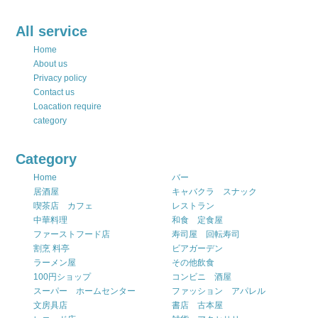
All service
Home
About us
Privacy policy
Contact us
Loacation require
category
Category
Home
バー
居酒屋
キャバクラ スナック
喫茶店 カフェ
レストラン
中華料理
和食 定食屋
ファーストフード店
寿司屋 回転寿司
割烹 料亭
ビアガーデン
ラーメン屋
その他飲食
100円ショップ
コンビニ 酒屋
スーパー ホームセンター
ファッション アパレル
文房具店
書店 古本屋