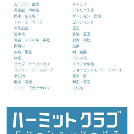
ガーデン 庭園
ギャラリー
美術館 博物館
アトリエ工房
民家 個人宅
マンション 団地
アパート コーポ
ビルディング
大型施設
屋上
駐車場
墓地 霊園
教会 チャペル 神殿
お寺 神社
商店街
道路
自然 景観
畑 農園
牧場
ゴルフ場
クラブ ライブハウス
スタジオ各種
レジャー テーマパーク
ショッピングモール デパート
乗り物
電車 駅
廃墟 廃屋
和室 茶室
エステ 日焼けサロン
その他