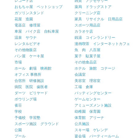
レコード店
雑貨 アクセサリー
おもちゃ屋 ペットショップ
薬局 ドラッグストア
ガソリンスタンド
クリーニング店
花屋 造園
家具 リサイクル 日用品店
電器店 修理屋
スポーツ用品店
車屋 バイク店 自転車屋
カラオケ店
温泉 サウナ
銭湯 コインランドリー
レンタルビデオ
漫画喫茶 インターネットカフェ
その他物販店
魚 肉 八百屋
パン屋 ケーキ屋
菓子 駄菓子屋
市場
その他食品店
ホール 劇場 映画館
ホテル 旅館 コテージ
オフィス 事務所
会議室
合宿所 研修施設
美容室 理容室
病院 医院 歯医者
工場 倉庫
ダーツ ビリヤード
バッティングセンター
ボウリング場
ゲームセンター
雀荘
アミューズメント施設
学校
幼稚園 保育園
予備校 学習塾
体育館 アリーナ
スポーツ施設 グラウンド
公共施設
公園
スキー場 ゲレンデ
プール
宴会場 パーティールーム