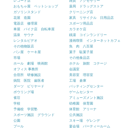
レコード店
雑貨 アクセサリー
おもちゃ屋 ペットショップ
薬局 ドラッグストア
ガソリンスタンド
クリーニング店
花屋 造園
家具 リサイクル 日用品店
電器店 修理屋
スポーツ用品店
車屋 バイク店 自転車屋
カラオケ店
温泉 サウナ
銭湯 コインランドリー
レンタルビデオ
漫画喫茶 インターネットカフェ
その他物販店
魚 肉 八百屋
パン屋 ケーキ屋
菓子 駄菓子屋
市場
その他食品店
ホール 劇場 映画館
ホテル 旅館 コテージ
オフィス 事務所
会議室
合宿所 研修施設
美容室 理容室
病院 医院 歯医者
工場 倉庫
ダーツ ビリヤード
バッティングセンター
ボウリング場
ゲームセンター
雀荘
アミューズメント施設
学校
幼稚園 保育園
予備校 学習塾
体育館 アリーナ
スポーツ施設 グラウンド
公共施設
公園
スキー場 ゲレンデ
プール
宴会場 パーティールーム