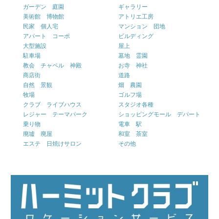
ガーデン 庭園
ギャラリー
美術館 博物館
アトリエ工房
民家 個人宅
マンション 団地
アパート コーポ
ビルディング
大型施設
屋上
駐車場
墓地 霊園
教会 チャペル 神殿
お寺 神社
商店街
道路
自然 景観
畑 農園
牧場
ゴルフ場
クラブ ライブハウス
スタジオ各種
レジャー テーマパーク
ショッピングモール デパート
乗り物
電車 駅
廃墟 廃屋
和室 茶室
エステ 日焼けサロン
その他