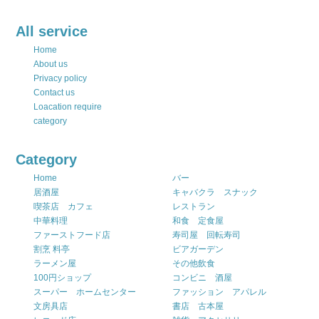
All service
Home
About us
Privacy policy
Contact us
Loacation require
category
Category
Home
バー
居酒屋
キャバクラ スナック
喫茶店 カフェ
レストラン
中華料理
和食 定食屋
ファーストフード店
寿司屋 回転寿司
割烹 料亭
ビアガーデン
ラーメン屋
その他飲食
100円ショップ
コンビニ 酒屋
スーパー ホームセンター
ファッション アパレル
文房具店
書店 古本屋