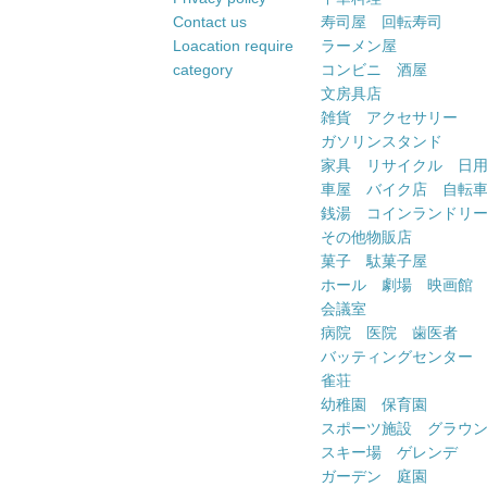
Contact us
寿司屋 回転寿司
Loacation require
ラーメン屋
category
コンビニ 酒屋
文房具店
雑貨 アクセサリー
ガソリンスタンド
家具 リサイクル 日
車屋 バイク店 自転
銭湯 コインランドリ
その他物販店
菓子 駄菓子屋
ホール 劇場 映画館
会議室
病院 医院 歯医者
バッティングセンター
雀荘
幼稚園 保育園
スポーツ施設 グラウ
スキー場 ゲレンデ
ガーデン 庭園