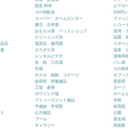
割烹 料亭
ビアガ
その他飲食
100円
スーパー ホームセンター
ファッ
書店 古本屋
レコー
おもちゃ屋 ペットショップ
薬局 
クリーニング店
花屋 
用品店
電器店 修理屋
スポー
車屋
カラオケ店
温泉 
ー
レンタルビデオ
漫画喫
魚 肉 八百屋
パン屋
市場
その他
ホテル 旅館 コテージ
オフィス
合宿所 研修施設
美容室
工場 倉庫
ダーツ
ボウリング場
ゲーム
アミューズメント施設
学校
予備校 学習塾
体育館
ンド
公共施設
公園
プール
宴会場
ギャラリー
美術館