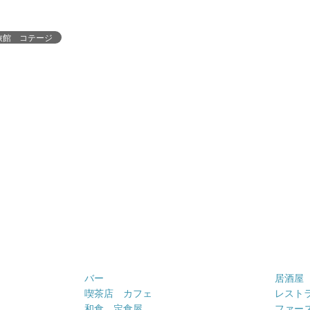
旅館 コテージ
バー
居酒屋
喫茶店 カフェ
レスト
和食 定食屋
ファー