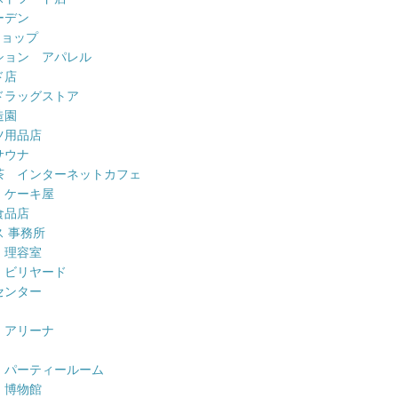
ーデン
ショップ
ション アパレル
ド店
ドラッグストア
造園
ツ用品店
サウナ
茶 インターネットカフェ
 ケーキ屋
食品店
 事務所
 理容室
 ビリヤード
センター
 アリーナ
 パーティールーム
 博物館