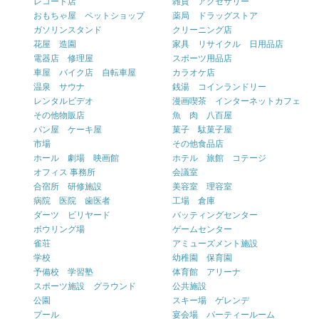
レコード店
雑貨 アクセサリー
おもちゃ屋 ペットショップ
薬局 ドラッグストア
ガソリンスタンド
クリーニング店
花屋 造園
家具 リサイクル 日用品店
電器店 修理屋
スポーツ用品店
車屋 バイク店 自転車屋
カラオケ店
温泉 サウナ
銭湯 コインランドリー
レンタルビデオ
漫画喫茶 インターネットカフェ
その他物販店
魚 肉 八百屋
パン屋 ケーキ屋
菓子 駄菓子屋
市場
その他食品店
ホール 劇場 映画館
ホテル 旅館 コテージ
オフィス 事務所
会議室
合宿所 研修施設
美容室 理容室
病院 医院 歯医者
工場 倉庫
ダーツ ビリヤード
バッティングセンター
ボウリング場
ゲームセンター
雀荘
アミューズメント施設
学校
幼稚園 保育園
予備校 学習塾
体育館 アリーナ
スポーツ施設 グラウンド
公共施設
公園
スキー場 ゲレンデ
プール
宴会場 パーティールーム