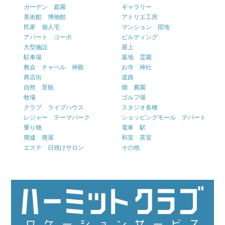
ガーデン 庭園
ギャラリー
美術館 博物館
アトリエ工房
民家 個人宅
マンション 団地
アパート コーポ
ビルディング
大型施設
屋上
駐車場
墓地 霊園
教会 チャペル 神殿
お寺 神社
商店街
道路
自然 景観
畑 農園
牧場
ゴルフ場
クラブ ライブハウス
スタジオ各種
レジャー テーマパーク
ショッピングモール デパート
乗り物
電車 駅
廃墟 廃屋
和室 茶室
エステ 日焼けサロン
その他