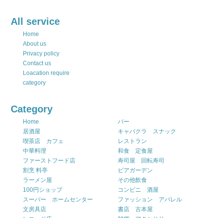
All service
Home
About us
Privacy policy
Contact us
Loacation require
category
Category
Home
バー
居酒屋
キャバクラ スナック
喫茶店 カフェ
レストラン
中華料理
和食 定食屋
ファーストフード店
寿司屋 回転寿司
割烹 料亭
ビアガーデン
ラーメン屋
その他飲食
100円ショップ
コンビニ 酒屋
スーパー ホームセンター
ファッション アパレル
文房具店
書店 古本屋