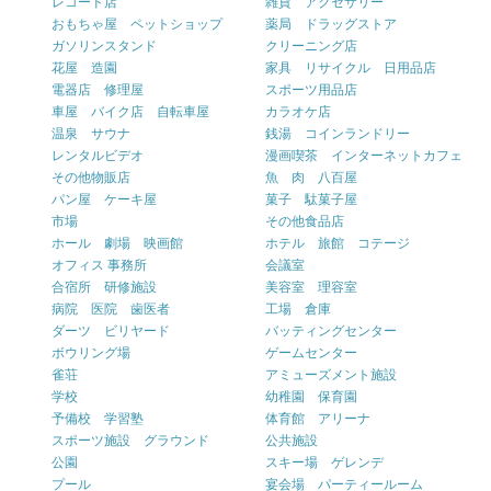
レコード店
雑貨 アクセサリー
おもちゃ屋 ペットショップ
薬局 ドラッグストア
ガソリンスタンド
クリーニング店
花屋 造園
家具 リサイクル 日用品店
電器店 修理屋
スポーツ用品店
車屋 バイク店 自転車屋
カラオケ店
温泉 サウナ
銭湯 コインランドリー
レンタルビデオ
漫画喫茶 インターネットカフェ
その他物販店
魚 肉 八百屋
パン屋 ケーキ屋
菓子 駄菓子屋
市場
その他食品店
ホール 劇場 映画館
ホテル 旅館 コテージ
オフィス 事務所
会議室
合宿所 研修施設
美容室 理容室
病院 医院 歯医者
工場 倉庫
ダーツ ビリヤード
バッティングセンター
ボウリング場
ゲームセンター
雀荘
アミューズメント施設
学校
幼稚園 保育園
予備校 学習塾
体育館 アリーナ
スポーツ施設 グラウンド
公共施設
公園
スキー場 ゲレンデ
プール
宴会場 パーティールーム