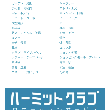
ガーデン 庭園
ギャラリー
美術館 博物館
アトリエ工房
民家 個人宅
マンション 団地
アパート コーポ
ビルディング
大型施設
屋上
駐車場
墓地 霊園
教会 チャペル 神殿
お寺 神社
商店街
道路
自然 景観
畑 農園
牧場
ゴルフ場
クラブ ライブハウス
スタジオ各種
レジャー テーマパーク
ショッピングモール デパート
乗り物
電車 駅
廃墟 廃屋
和室 茶室
エステ 日焼けサロン
その他