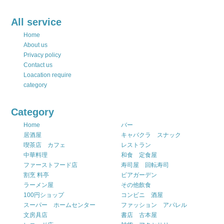
All service
Home
About us
Privacy policy
Contact us
Loacation require
category
Category
Home
バー
居酒屋
キャバクラ スナック
喫茶店 カフェ
レストラン
中華料理
和食 定食屋
ファーストフード店
寿司屋 回転寿司
割烹 料亭
ビアガーデン
ラーメン屋
その他飲食
100円ショップ
コンビニ 酒屋
スーパー ホームセンター
ファッション アパレル
文房具店
書店 古本屋