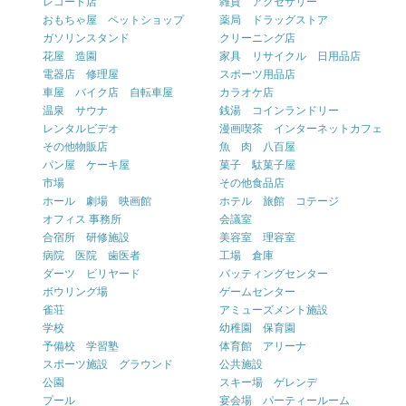
レコード店
雑貨 アクセサリー
おもちゃ屋 ペットショップ
薬局 ドラッグストア
ガソリンスタンド
クリーニング店
花屋 造園
家具 リサイクル 日用品店
電器店 修理屋
スポーツ用品店
車屋 バイク店 自転車屋
カラオケ店
温泉 サウナ
銭湯 コインランドリー
レンタルビデオ
漫画喫茶 インターネットカフェ
その他物販店
魚 肉 八百屋
パン屋 ケーキ屋
菓子 駄菓子屋
市場
その他食品店
ホール 劇場 映画館
ホテル 旅館 コテージ
オフィス 事務所
会議室
合宿所 研修施設
美容室 理容室
病院 医院 歯医者
工場 倉庫
ダーツ ビリヤード
バッティングセンター
ボウリング場
ゲームセンター
雀荘
アミューズメント施設
学校
幼稚園 保育園
予備校 学習塾
体育館 アリーナ
スポーツ施設 グラウンド
公共施設
公園
スキー場 ゲレンデ
プール
宴会場 パーティールーム