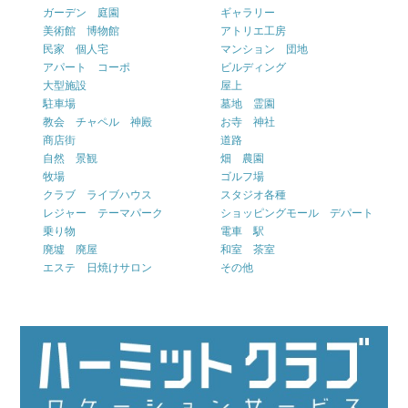
ガーデン 庭園
ギャラリー
美術館 博物館
アトリエ工房
民家 個人宅
マンション 団地
アパート コーポ
ビルディング
大型施設
屋上
駐車場
墓地 霊園
教会 チャペル 神殿
お寺 神社
商店街
道路
自然 景観
畑 農園
牧場
ゴルフ場
クラブ ライブハウス
スタジオ各種
レジャー テーマパーク
ショッピングモール デパート
乗り物
電車 駅
廃墟 廃屋
和室 茶室
エステ 日焼けサロン
その他