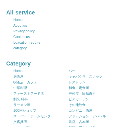
All service
Home
About us
Privacy policy
Contact us
Loacation require
category
Category
Home
バー
居酒屋
キャバクラ スナック
喫茶店 カフェ
レストラン
中華料理
和食 定食屋
ファーストフード店
寿司屋 回転寿司
割烹 料亭
ビアガーデン
ラーメン屋
その他飲食
100円ショップ
コンビニ 酒屋
スーパー ホームセンター
ファッション アパレル
文房具店
書店 古本屋