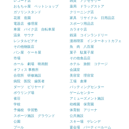
レコード店
雑貨 アクセサリー
おもちゃ屋 ペットショップ
薬局 ドラッグストア
ガソリンスタンド
クリーニング店
花屋 造園
家具 リサイクル 日用品店
電器店 修理屋
スポーツ用品店
車屋 バイク店 自転車屋
カラオケ店
温泉 サウナ
銭湯 コインランドリー
レンタルビデオ
漫画喫茶 インターネットカフェ
その他物販店
魚 肉 八百屋
パン屋 ケーキ屋
菓子 駄菓子屋
市場
その他食品店
ホール 劇場 映画館
ホテル 旅館 コテージ
オフィス 事務所
会議室
合宿所 研修施設
美容室 理容室
病院 医院 歯医者
工場 倉庫
ダーツ ビリヤード
バッティングセンター
ボウリング場
ゲームセンター
雀荘
アミューズメント施設
学校
幼稚園 保育園
予備校 学習塾
体育館 アリーナ
スポーツ施設 グラウンド
公共施設
公園
スキー場 ゲレンデ
プール
宴会場 パーティールーム