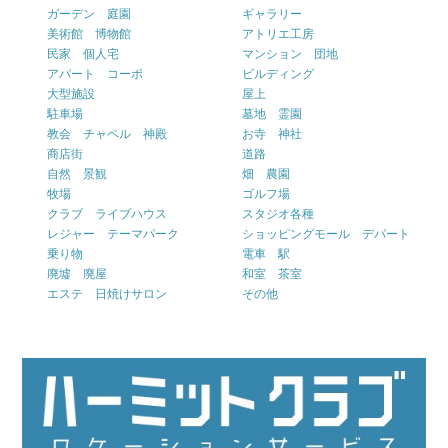
ガーデン 庭園
ギャラリー
美術館 博物館
アトリエ工房
民家 個人宅
マンション 団地
アパート コーポ
ビルディング
大型施設
屋上
駐車場
墓地 霊園
教会 チャペル 神殿
お寺 神社
商店街
道路
自然 景観
畑 農園
牧場
ゴルフ場
クラブ ライブハウス
スタジオ各種
レジャー テーマパーク
ショッピングモール デパート
乗り物
電車 駅
廃墟 廃屋
和室 茶室
エステ 日焼けサロン
その他