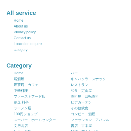
All service
Home
About us
Privacy policy
Contact us
Loacation require
category
Category
Home
バー
居酒屋
キャバクラ スナック
喫茶店 カフェ
レストラン
中華料理
和食 定食屋
ファーストフード店
寿司屋 回転寿司
割烹 料亭
ビアガーデン
ラーメン屋
その他飲食
100円ショップ
コンビニ 酒屋
スーパー ホームセンター
ファッション アパレル
文房具店
書店 古本屋