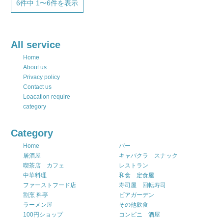
6件中 1〜6件を表示
All service
Home
About us
Privacy policy
Contact us
Loacation require
category
Category
Home
バー
居酒屋
キャバクラ スナック
喫茶店 カフェ
レストラン
中華料理
和食 定食屋
ファーストフード店
寿司屋 回転寿司
割烹 料亭
ビアガーデン
ラーメン屋
その他飲食
100円ショップ
コンビニ 酒屋