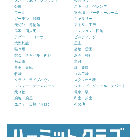
スポーツ施設 グラウンド
公共施設
公園
スキー場 ゲレンデ
プール
宴会場 パーティールーム
ガーデン 庭園
ギャラリー
美術館 博物館
アトリエ工房
民家 個人宅
マンション 団地
アパート コーポ
ビルディング
大型施設
屋上
駐車場
墓地 霊園
教会 チャペル 神殿
お寺 神社
商店街
道路
自然 景観
畑 農園
牧場
ゴルフ場
クラブ ライブハウス
スタジオ各種
レジャー テーマパーク
ショッピングモール デパート
乗り物
電車 駅
廃墟 廃屋
和室 茶室
エステ 日焼けサロン
その他