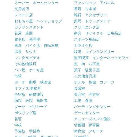
スーパー ホームセンター
ファッション アパレル
文房具店
書店 古本屋
レコード店
雑貨 アクセサリー
おもちゃ屋 ペットショップ
薬局 ドラッグストア
ガソリンスタンド
クリーニング店
花屋 造園
家具 リサイクル 日用品店
電器店 修理屋
スポーツ用品店
車屋 バイク店 自転車屋
カラオケ店
温泉 サウナ
銭湯 コインランドリー
レンタルビデオ
漫画喫茶 インターネットカフェ
その他物販店
魚 肉 八百屋
パン屋 ケーキ屋
菓子 駄菓子屋
市場
その他食品店
ホール 劇場 映画館
ホテル 旅館 コテージ
オフィス 事務所
会議室
合宿所 研修施設
美容室 理容室
病院 医院 歯医者
工場 倉庫
ダーツ ビリヤード
バッティングセンター
ボウリング場
ゲームセンター
雀荘
アミューズメント施設
学校
幼稚園 保育園
予備校 学習塾
体育館 アリーナ