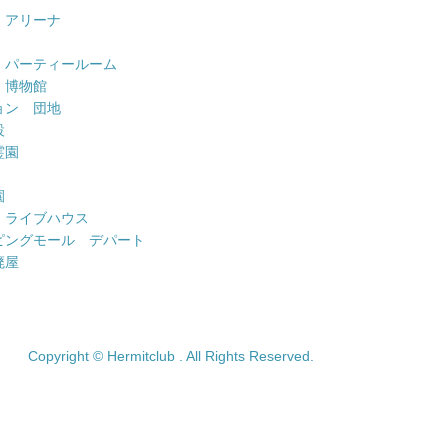
 アリーナ
 パーティールーム
 博物館
ョン 団地
設
霊園
園
 ライブハウス
ピングモール デパート
廃屋
Copyright © Hermitclub . All Rights Reserved.