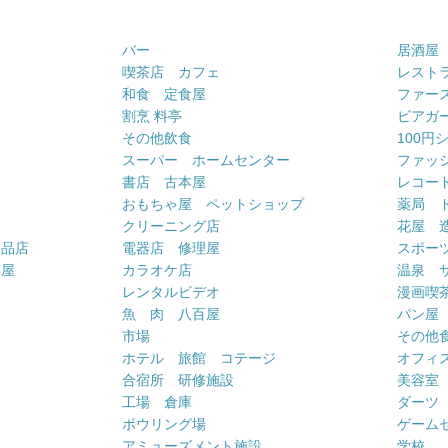
バー
居酒屋
喫茶店 カフェ
レスト
和食 定食屋
ファー
割烹 料亭
ビアガ
その他飲食
100円
スーパー ホームセンター
ファッ
書店 古本屋
レコー
おもちゃ屋 ペットショップ
薬局 
クリーニング店
花屋 
用品店
電器店 修理屋
スポー
車屋
カラオケ店
温泉 
ー
レンタルビデオ
漫画喫
魚 肉 八百屋
パン屋
市場
その他
ホテル 旅館 コテージ
オフィス
合宿所 研修施設
美容室
工場 倉庫
ダーツ
ボウリング場
ゲーム
アミューズメント施設
学校