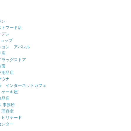
ラン
ストフード店
ーデン
ショップ
ション アパレル
ド店
ドラッグストア
造園
ツ用品店
サウナ
茶 インターネットカフェ
 ケーキ屋
食品店
 事務所
 理容室
 ビリヤード
センター