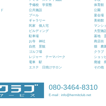
予備校 学習塾
体育館
ンド
公共施設
公園
プール
宴会場
ギャラリー
美術館
民家 個人宅
マンシ
ビルディング
大型施
駐車場
墓地 
お寺 神社
商店街
自然 景観
畑 農
ゴルフ場
クラブ
レジャー テーマパーク
ショッ
電車 駅
廃墟 
エステ 日焼けサロン
その他
080-3464-8310
E-mail : info@hermitclub.net