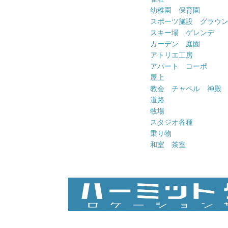
幼稚園 保育園
スポーツ施設 グラウ
スキー場 ゲレンデ
ガーデン 庭園
アトリエ工房
アパート コーポ
屋上
教会 チャペル 神殿
道路
牧場
スタジオ各種
乗り物
和室 茶室