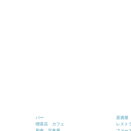
バー
居酒屋
喫茶店 カフェ
レスト
和食 定食屋
ファー