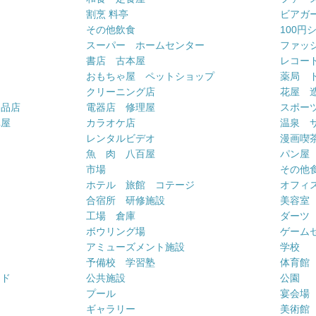
割烹 料亭
ビアガ
その他飲食
100円
スーパー ホームセンター
ファッ
書店 古本屋
レコー
おもちゃ屋 ペットショップ
薬局 
クリーニング店
花屋 
用品店
電器店 修理屋
スポー
車屋
カラオケ店
温泉 
ー
レンタルビデオ
漫画喫
魚 肉 八百屋
パン屋
市場
その他
ホテル 旅館 コテージ
オフィス
合宿所 研修施設
美容室
工場 倉庫
ダーツ
ボウリング場
ゲーム
アミューズメント施設
学校
予備校 学習塾
体育館
ンド
公共施設
公園
プール
宴会場
ギャラリー
美術館