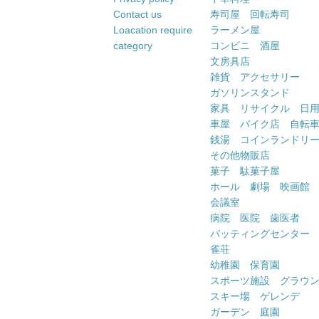
Contact us
寿司屋 回転寿司
Loacation require
ラーメン屋
category
コンビニ 酒屋
文房具店
雑貨 アクセサリー
ガソリンスタンド
家具 リサイクル 日
車屋 バイク店 自転
銭湯 コインランドリ
その他物販店
菓子 駄菓子屋
ホール 劇場 映画館
会議室
病院 医院 歯医者
バッティングセンター
雀荘
幼稚園 保育園
スポーツ施設 グラウ
スキー場 ゲレンデ
ガーデン 庭園