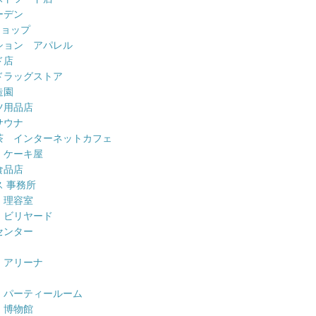
ーデン
ショップ
ション アパレル
ド店
ドラッグストア
造園
ツ用品店
サウナ
茶 インターネットカフェ
 ケーキ屋
食品店
 事務所
 理容室
 ビリヤード
センター
 アリーナ
 パーティールーム
 博物館