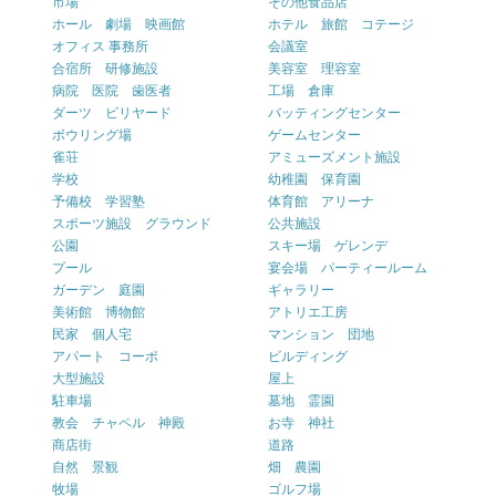
市場
その他食品店
ホール 劇場 映画館
ホテル 旅館 コテージ
オフィス 事務所
会議室
合宿所 研修施設
美容室 理容室
病院 医院 歯医者
工場 倉庫
ダーツ ビリヤード
バッティングセンター
ボウリング場
ゲームセンター
雀荘
アミューズメント施設
学校
幼稚園 保育園
予備校 学習塾
体育館 アリーナ
スポーツ施設 グラウンド
公共施設
公園
スキー場 ゲレンデ
プール
宴会場 パーティールーム
ガーデン 庭園
ギャラリー
美術館 博物館
アトリエ工房
民家 個人宅
マンション 団地
アパート コーポ
ビルディング
大型施設
屋上
駐車場
墓地 霊園
教会 チャペル 神殿
お寺 神社
商店街
道路
自然 景観
畑 農園
牧場
ゴルフ場