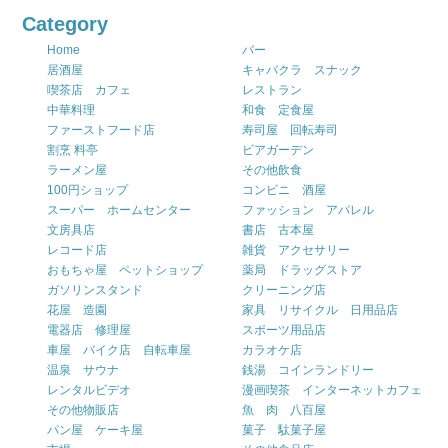
Category
Home
バー
居酒屋
キャバクラ スナック
喫茶店 カフェ
レストラン
中華料理
和食 定食屋
ファーストフード店
寿司屋 回転寿司
割烹 料亭
ビアガーデン
ラーメン屋
その他飲食
100円ショップ
コンビニ 酒屋
スーパー ホームセンター
ファッション アパレル
文房具店
書店 古本屋
レコード店
雑貨 アクセサリー
おもちゃ屋 ペットショップ
薬局 ドラッグストア
ガソリンスタンド
クリーニング店
花屋 造園
家具 リサイクル 日用品店
電器店 修理屋
スポーツ用品店
車屋 バイク店 自転車屋
カラオケ店
温泉 サウナ
銭湯 コインランドリー
レンタルビデオ
漫画喫茶 インターネットカフェ
その他物販店
魚 肉 八百屋
パン屋 ケーキ屋
菓子 駄菓子屋