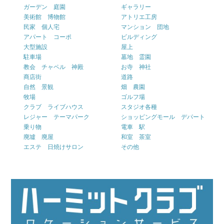
ガーデン 庭園
ギャラリー
美術館 博物館
アトリエ工房
民家 個人宅
マンション 団地
アパート コーポ
ビルディング
大型施設
屋上
駐車場
墓地 霊園
教会 チャペル 神殿
お寺 神社
商店街
道路
自然 景観
畑 農園
牧場
ゴルフ場
クラブ ライブハウス
スタジオ各種
レジャー テーマパーク
ショッピングモール デパート
乗り物
電車 駅
廃墟 廃屋
和室 茶室
エステ 日焼けサロン
その他