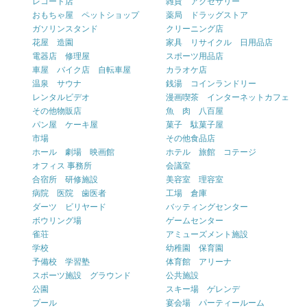
レコード店
雑貨 アクセサリー
おもちゃ屋 ペットショップ
薬局 ドラッグストア
ガソリンスタンド
クリーニング店
花屋 造園
家具 リサイクル 日用品店
電器店 修理屋
スポーツ用品店
車屋 バイク店 自転車屋
カラオケ店
温泉 サウナ
銭湯 コインランドリー
レンタルビデオ
漫画喫茶 インターネットカフェ
その他物販店
魚 肉 八百屋
パン屋 ケーキ屋
菓子 駄菓子屋
市場
その他食品店
ホール 劇場 映画館
ホテル 旅館 コテージ
オフィス 事務所
会議室
合宿所 研修施設
美容室 理容室
病院 医院 歯医者
工場 倉庫
ダーツ ビリヤード
バッティングセンター
ボウリング場
ゲームセンター
雀荘
アミューズメント施設
学校
幼稚園 保育園
予備校 学習塾
体育館 アリーナ
スポーツ施設 グラウンド
公共施設
公園
スキー場 ゲレンデ
プール
宴会場 パーティールーム