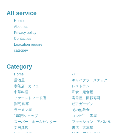
All service
Home
About us
Privacy policy
Contact us
Loacation require
category
Category
Home
バー
居酒屋
キャバクラ スナック
喫茶店 カフェ
レストラン
中華料理
和食 定食屋
ファーストフード店
寿司屋 回転寿司
割烹 料亭
ビアガーデン
ラーメン屋
その他飲食
100円ショップ
コンビニ 酒屋
スーパー ホームセンター
ファッション アパレル
文房具店
書店 古本屋