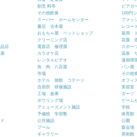
割烹 料亭
ビアガ
その他飲食
100円
スーパー ホームセンター
ファッ
書店 古本屋
レコー
おもちゃ屋 ペットショップ
薬局 
クリーニング店
花屋 
用品店
電器店 修理屋
スポー
車屋
カラオケ店
温泉 
ー
レンタルビデオ
漫画喫
魚 肉 八百屋
パン屋
市場
その他
ホテル 旅館 コテージ
オフィス
合宿所 研修施設
美容室
工場 倉庫
ダーツ
ボウリング場
ゲーム
アミューズメント施設
学校
予備校 学習塾
体育館
ンド
公共施設
公園
プール
宴会場
ギャラリー
美術館