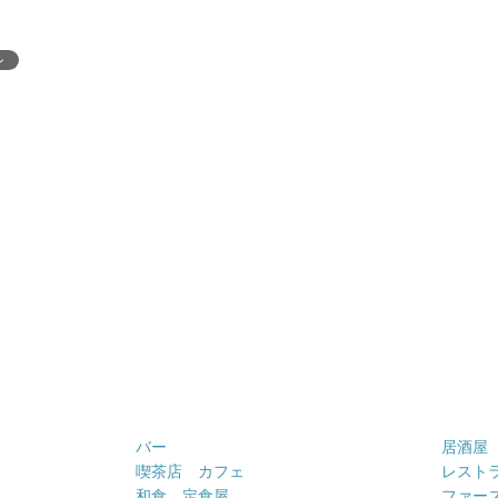
ン
バー
居酒屋
喫茶店 カフェ
レスト
和食 定食屋
ファー