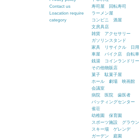
Contact us
寿司屋 回転寿司
Loacation require
ラーメン屋
category
コンビニ 酒屋
文房具店
雑貨 アクセサリー
ガソリンスタンド
家具 リサイクル 日
車屋 バイク店 自転
銭湯 コインランドリ
その他物販店
菓子 駄菓子屋
ホール 劇場 映画館
会議室
病院 医院 歯医者
バッティングセンター
雀荘
幼稚園 保育園
スポーツ施設 グラウ
スキー場 ゲレンデ
ガーデン 庭園