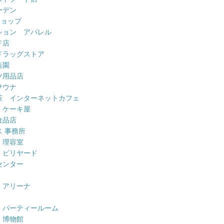
ーデン
ショップ
ション アパレル
ド店
ドラッグストア
造園
ツ用品店
サウナ
茶 インターネットカフェ
 ケーキ屋
食品店
 事務所
 理容室
 ビリヤード
センター
 アリーナ
 パーティールーム
 博物館