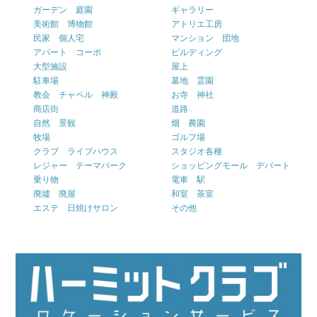
ガーデン 庭園
ギャラリー
美術館 博物館
アトリエ工房
民家 個人宅
マンション 団地
アパート コーポ
ビルディング
大型施設
屋上
駐車場
墓地 霊園
教会 チャペル 神殿
お寺 神社
商店街
道路
自然 景観
畑 農園
牧場
ゴルフ場
クラブ ライブハウス
スタジオ各種
レジャー テーマパーク
ショッピングモール デパート
乗り物
電車 駅
廃墟 廃屋
和室 茶室
エステ 日焼けサロン
その他