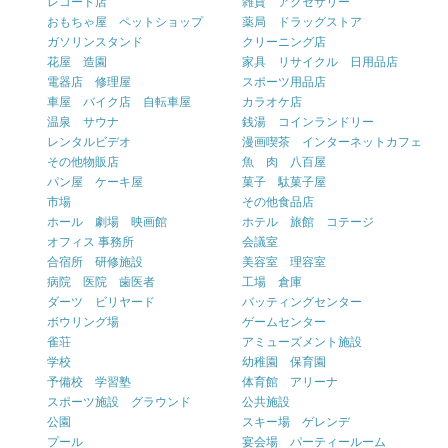
レコード店
雑貨 アクセサリー
おもちゃ屋 ペットショップ
薬局 ドラッグストア
ガソリンスタンド
クリーニング店
花屋 造園
家具 リサイクル 日用品店
電器店 修理屋
スポーツ用品店
車屋 バイク店 自転車屋
カラオケ店
温泉 サウナ
銭湯 コインランドリー
レンタルビデオ
漫画喫茶 インターネットカフェ
その他物販店
魚 肉 八百屋
パン屋 ケーキ屋
菓子 駄菓子屋
市場
その他食品店
ホール 劇場 映画館
ホテル 旅館 コテージ
オフィス 事務所
会議室
合宿所 研修施設
美容室 理容室
病院 医院 歯医者
工場 倉庫
ダーツ ビリヤード
バッティングセンター
ボウリング場
ゲームセンター
雀荘
アミューズメント施設
学校
幼稚園 保育園
予備校 学習塾
体育館 アリーナ
スポーツ施設 グラウンド
公共施設
公園
スキー場 ゲレンデ
プール
宴会場 パーティールーム