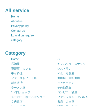
All service
Home
About us
Privacy policy
Contact us
Loacation require
category
Category
Home
バー
居酒屋
キャバクラ スナック
喫茶店 カフェ
レストラン
中華料理
和食 定食屋
ファーストフード店
寿司屋 回転寿司
割烹 料亭
ビアガーデン
ラーメン屋
その他飲食
100円ショップ
コンビニ 酒屋
スーパー ホームセンター
ファッション アパレル
文房具店
書店 古本屋