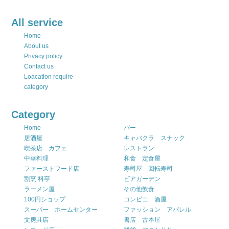
All service
Home
About us
Privacy policy
Contact us
Loacation require
category
Category
Home
バー
居酒屋
キャバクラ スナック
喫茶店 カフェ
レストラン
中華料理
和食 定食屋
ファーストフード店
寿司屋 回転寿司
割烹 料亭
ビアガーデン
ラーメン屋
その他飲食
100円ショップ
コンビニ 酒屋
スーパー ホームセンター
ファッション アパレル
文房具店
書店 古本屋