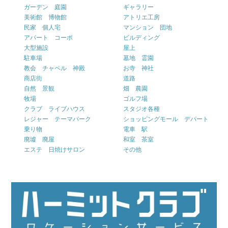
ガーデン 庭園
ギャラリー
美術館 博物館
アトリエ工房
民家 個人宅
マンション 団地
アパート コーポ
ビルディング
大型施設
屋上
駐車場
墓地 霊園
教会 チャペル 神殿
お寺 神社
商店街
道路
自然 景観
畑 農園
牧場
ゴルフ場
クラブ ライブハウス
スタジオ各種
レジャー テーマパーク
ショッピングモール デパート
乗り物
電車 駅
廃墟 廃屋
和室 茶室
エステ 日焼けサロン
その他