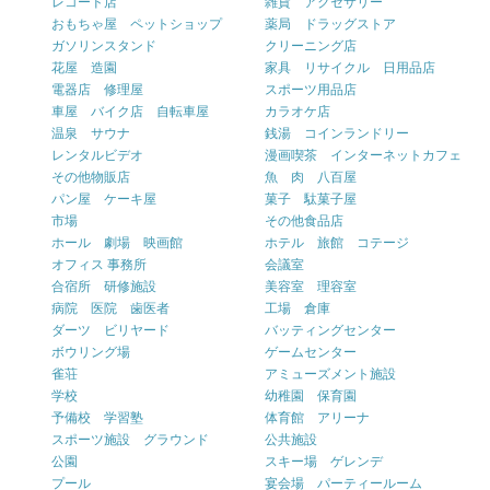
レコード店
雑貨 アクセサリー
おもちゃ屋 ペットショップ
薬局 ドラッグストア
ガソリンスタンド
クリーニング店
花屋 造園
家具 リサイクル 日用品店
電器店 修理屋
スポーツ用品店
車屋 バイク店 自転車屋
カラオケ店
温泉 サウナ
銭湯 コインランドリー
レンタルビデオ
漫画喫茶 インターネットカフェ
その他物販店
魚 肉 八百屋
パン屋 ケーキ屋
菓子 駄菓子屋
市場
その他食品店
ホール 劇場 映画館
ホテル 旅館 コテージ
オフィス 事務所
会議室
合宿所 研修施設
美容室 理容室
病院 医院 歯医者
工場 倉庫
ダーツ ビリヤード
バッティングセンター
ボウリング場
ゲームセンター
雀荘
アミューズメント施設
学校
幼稚園 保育園
予備校 学習塾
体育館 アリーナ
スポーツ施設 グラウンド
公共施設
公園
スキー場 ゲレンデ
プール
宴会場 パーティールーム