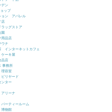
ーデン
ショップ
ション アパレル
ド店
ドラッグストア
造園
ツ用品店
サウナ
茶 インターネットカフェ
 ケーキ屋
食品店
 事務所
 理容室
 ビリヤード
センター
 アリーナ
 パーティールーム
 博物館