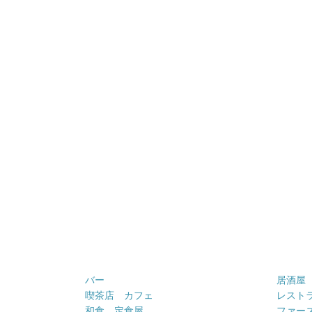
バー
居酒屋
喫茶店 カフェ
レスト
和食 定食屋
ファー