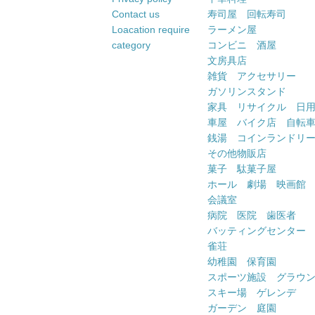
Contact us
寿司屋 回転寿司
Loacation require
ラーメン屋
category
コンビニ 酒屋
文房具店
雑貨 アクセサリー
ガソリンスタンド
家具 リサイクル 日
車屋 バイク店 自転
銭湯 コインランドリ
その他物販店
菓子 駄菓子屋
ホール 劇場 映画館
会議室
病院 医院 歯医者
バッティングセンター
雀荘
幼稚園 保育園
スポーツ施設 グラウ
スキー場 ゲレンデ
ガーデン 庭園