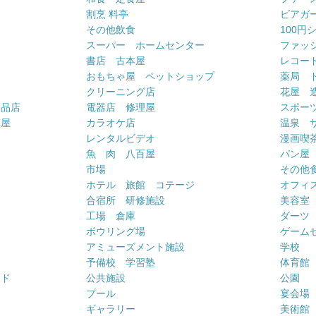
割烹 料亭
ビアガ
その他飲食
100円
スーパー ホームセンター
ファッ
書店 古本屋
レコー
おもちゃ屋 ペットショップ
薬局 
クリーニング店
花屋 
用品店
電器店 修理屋
スポー
車屋
カラオケ店
温泉 
ー
レンタルビデオ
漫画喫
魚 肉 八百屋
パン屋
市場
その他
ホテル 旅館 コテージ
オフィス
合宿所 研修施設
美容室
工場 倉庫
ダーツ
ボウリング場
ゲーム
アミューズメント施設
学校
予備校 学習塾
体育館
ンド
公共施設
公園
プール
宴会場
ギャラリー
美術館