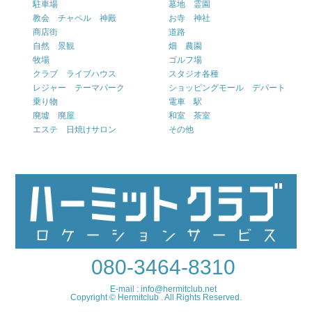
駐車場
墓地 霊園
教会 チャペル 神殿
お寺 神社
商店街
道路
自然 景観
畑 農園
牧場
ゴルフ場
クラブ ライブハウス
スタジオ各種
レジャー テーマパーク
ショッピングモール デパート
乗り物
電車 駅
廃墟 廃屋
和室 茶室
エステ 日焼けサロン
その他
080-3464-8310
E-mail : info@hermitclub.net
Copyright © Hermitclub . All Rights Reserved.