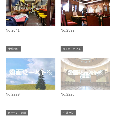
No.2641
No.2399
中華料理
喫茶店 カフェ
No.2229
No.2228
ガーデン 庭園
公共施設