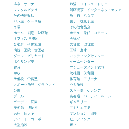
温泉 サウナ
銭湯 コインランドリー
レンタルビデオ
漫画喫茶 インターネットカフェ
その他物販店
魚 肉 八百屋
パン屋 ケーキ屋
菓子 駄菓子屋
市場
その他食品店
ホール 劇場 映画館
ホテル 旅館 コテージ
オフィス 事務所
会議室
合宿所 研修施設
美容室 理容室
病院 医院 歯医者
工場 倉庫
ダーツ ビリヤード
バッティングセンター
ボウリング場
ゲームセンター
雀荘
アミューズメント施設
学校
幼稚園 保育園
予備校 学習塾
体育館 アリーナ
スポーツ施設 グラウンド
公共施設
公園
スキー場 ゲレンデ
プール
宴会場 パーティールーム
ガーデン 庭園
ギャラリー
美術館 博物館
アトリエ工房
民家 個人宅
マンション 団地
アパート コーポ
ビルディング
大型施設
屋上