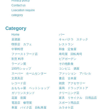
Privacy policy
Contact us
Loacation require
category
Category
Home
バー
居酒屋
キャバクラ スナック
喫茶店 カフェ
レストラン
中華料理
和食 定食屋
ファーストフード店
寿司屋 回転寿司
割烹 料亭
ビアガーデン
ラーメン屋
その他飲食
100円ショップ
コンビニ 酒屋
スーパー ホームセンター
ファッション アパレル
文房具店
書店 古本屋
レコード店
雑貨 アクセサリー
おもちゃ屋 ペットショップ
薬局 ドラッグストア
ガソリンスタンド
クリーニング店
花屋 造園
家具 リサイクル 日用品店
電器店 修理屋
スポーツ用品店
車屋 バイク店 自転車屋
カラオケ店