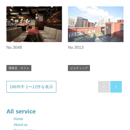
No.3048
No.3013
喫茶店 カフェ
ビルディング
186件中 1〜12件を表示


All service
Home
About us