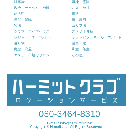
駐車場
墓地 霊園
教会 チャペル 神殿
お寺 神社
商店街
道路
自然 景観
畑 農園
牧場
ゴルフ場
クラブ ライブハウス
スタジオ各種
レジャー テーマパーク
ショッピングモール デパート
乗り物
電車 駅
廃墟 廃屋
和室 茶室
エステ 日焼けサロン
その他
080-3464-8310
E-mail : info@hermitclub.net
Copyright © Hermitclub . All Rights Reserved.