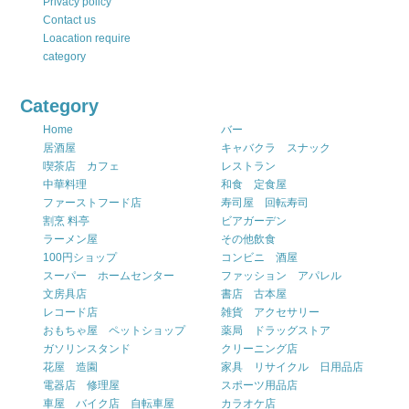
Privacy policy
Contact us
Loacation require
category
Category
Home
バー
居酒屋
キャバクラ スナック
喫茶店 カフェ
レストラン
中華料理
和食 定食屋
ファーストフード店
寿司屋 回転寿司
割烹 料亭
ビアガーデン
ラーメン屋
その他飲食
100円ショップ
コンビニ 酒屋
スーパー ホームセンター
ファッション アパレル
文房具店
書店 古本屋
レコード店
雑貨 アクセサリー
おもちゃ屋 ペットショップ
薬局 ドラッグストア
ガソリンスタンド
クリーニング店
花屋 造園
家具 リサイクル 日用品店
電器店 修理屋
スポーツ用品店
車屋 バイク店 自転車屋
カラオケ店