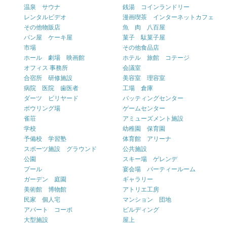
温泉 サウナ
銭湯 コインランドリー
レンタルビデオ
漫画喫茶 インターネットカフェ
その他物販店
魚 肉 八百屋
パン屋 ケーキ屋
菓子 駄菓子屋
市場
その他食品店
ホール 劇場 映画館
ホテル 旅館 コテージ
オフィス 事務所
会議室
合宿所 研修施設
美容室 理容室
病院 医院 歯医者
工場 倉庫
ダーツ ビリヤード
バッティングセンター
ボウリング場
ゲームセンター
雀荘
アミューズメント施設
学校
幼稚園 保育園
予備校 学習塾
体育館 アリーナ
スポーツ施設 グラウンド
公共施設
公園
スキー場 ゲレンデ
プール
宴会場 パーティールーム
ガーデン 庭園
ギャラリー
美術館 博物館
アトリエ工房
民家 個人宅
マンション 団地
アパート コーポ
ビルディング
大型施設
屋上