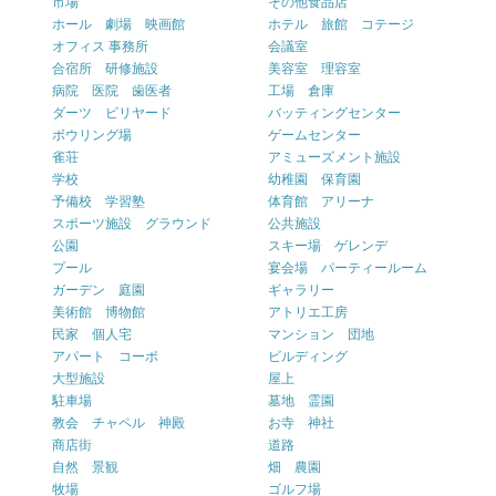
市場
その他食品店
ホール 劇場 映画館
ホテル 旅館 コテージ
オフィス 事務所
会議室
合宿所 研修施設
美容室 理容室
病院 医院 歯医者
工場 倉庫
ダーツ ビリヤード
バッティングセンター
ボウリング場
ゲームセンター
雀荘
アミューズメント施設
学校
幼稚園 保育園
予備校 学習塾
体育館 アリーナ
スポーツ施設 グラウンド
公共施設
公園
スキー場 ゲレンデ
プール
宴会場 パーティールーム
ガーデン 庭園
ギャラリー
美術館 博物館
アトリエ工房
民家 個人宅
マンション 団地
アパート コーポ
ビルディング
大型施設
屋上
駐車場
墓地 霊園
教会 チャペル 神殿
お寺 神社
商店街
道路
自然 景観
畑 農園
牧場
ゴルフ場