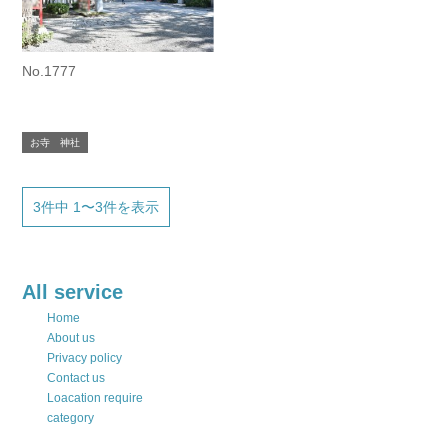
No.1777
お寺 神社
3件中 1〜3件を表示
All service
Home
About us
Privacy policy
Contact us
Loacation require
category