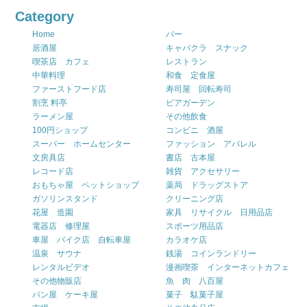
Category
Home
バー
居酒屋
キャバクラ スナック
喫茶店 カフェ
レストラン
中華料理
和食 定食屋
ファーストフード店
寿司屋 回転寿司
割烹 料亭
ビアガーデン
ラーメン屋
その他飲食
100円ショップ
コンビニ 酒屋
スーパー ホームセンター
ファッション アパレル
文房具店
書店 古本屋
レコード店
雑貨 アクセサリー
おもちゃ屋 ペットショップ
薬局 ドラッグストア
ガソリンスタンド
クリーニング店
花屋 造園
家具 リサイクル 日用品店
電器店 修理屋
スポーツ用品店
車屋 バイク店 自転車屋
カラオケ店
温泉 サウナ
銭湯 コインランドリー
レンタルビデオ
漫画喫茶 インターネットカフェ
その他物販店
魚 肉 八百屋
パン屋 ケーキ屋
菓子 駄菓子屋