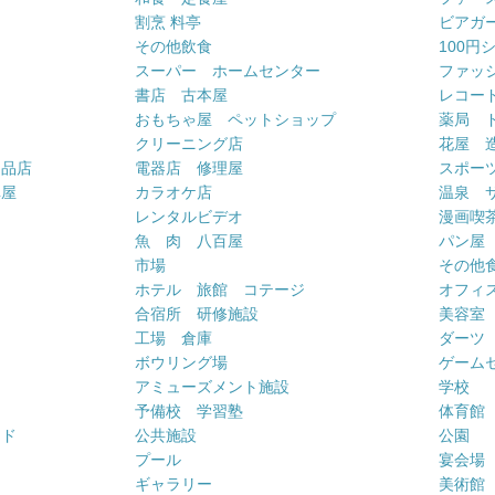
割烹 料亭
ビアガ
その他飲食
100円
スーパー ホームセンター
ファッ
書店 古本屋
レコー
おもちゃ屋 ペットショップ
薬局 
クリーニング店
花屋 
用品店
電器店 修理屋
スポー
車屋
カラオケ店
温泉 
ー
レンタルビデオ
漫画喫
魚 肉 八百屋
パン屋
市場
その他
ホテル 旅館 コテージ
オフィス
合宿所 研修施設
美容室
工場 倉庫
ダーツ
ボウリング場
ゲーム
アミューズメント施設
学校
予備校 学習塾
体育館
ンド
公共施設
公園
プール
宴会場
ギャラリー
美術館