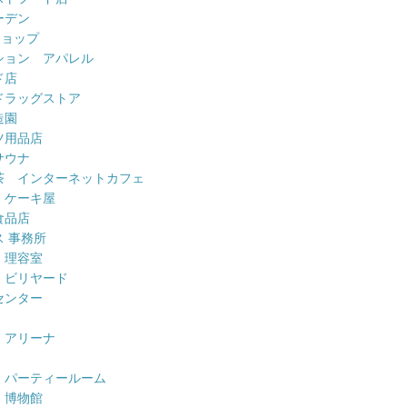
ーデン
ショップ
ション アパレル
ド店
ドラッグストア
造園
ツ用品店
サウナ
茶 インターネットカフェ
 ケーキ屋
食品店
 事務所
 理容室
 ビリヤード
センター
 アリーナ
 パーティールーム
 博物館