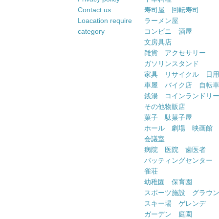
Contact us
寿司屋 回転寿司
Loacation require
ラーメン屋
category
コンビニ 酒屋
文房具店
雑貨 アクセサリー
ガソリンスタンド
家具 リサイクル 日
車屋 バイク店 自転
銭湯 コインランドリ
その他物販店
菓子 駄菓子屋
ホール 劇場 映画館
会議室
病院 医院 歯医者
バッティングセンター
雀荘
幼稚園 保育園
スポーツ施設 グラウ
スキー場 ゲレンデ
ガーデン 庭園