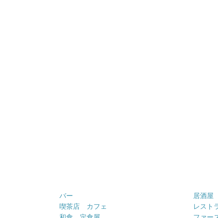
バー
居酒屋
喫茶店 カフェ
レスト
和食 定食屋
ファー