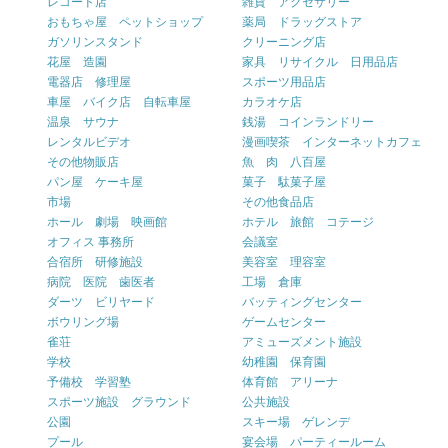
レコード店
雑貨 アクセサリー
おもちゃ屋 ペットショップ
薬局 ドラッグストア
ガソリンスタンド
クリーニング店
花屋 造園
家具 リサイクル 日用品店
電器店 修理屋
スポーツ用品店
車屋 バイク店 自転車屋
カラオケ店
温泉 サウナ
銭湯 コインランドリー
レンタルビデオ
漫画喫茶 インターネットカフェ
その他物販店
魚 肉 八百屋
パン屋 ケーキ屋
菓子 駄菓子屋
市場
その他食品店
ホール 劇場 映画館
ホテル 旅館 コテージ
オフィス 事務所
会議室
合宿所 研修施設
美容室 理容室
病院 医院 歯医者
工場 倉庫
ダーツ ビリヤード
バッティングセンター
ボウリング場
ゲームセンター
雀荘
アミューズメント施設
学校
幼稚園 保育園
予備校 学習塾
体育館 アリーナ
スポーツ施設 グラウンド
公共施設
公園
スキー場 ゲレンデ
プール
宴会場 パーティールーム