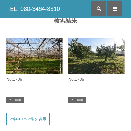
TEL: 080-3464-8310
検索
menu
検索結果
No.1786
No.1785
畑 農園
畑 農園
2件中 1〜2件を表示