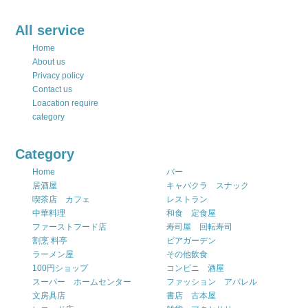
All service
Home
About us
Privacy policy
Contact us
Loacation require
category
Category
Home
バー
居酒屋
キャバクラ スナック
喫茶店 カフェ
レストラン
中華料理
和食 定食屋
ファーストフード店
寿司屋 回転寿司
割烹 料亭
ビアガーデン
ラーメン屋
その他飲食
100円ショップ
コンビニ 酒屋
スーパー ホームセンター
ファッション アパレル
文房具店
書店 古本屋