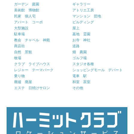
ガーデン 庭園
ギャラリー
美術館 博物館
アトリエ工房
民家 個人宅
マンション 団地
アパート コーポ
ビルディング
大型施設
屋上
駐車場
墓地 霊園
教会 チャペル 神殿
お寺 神社
商店街
道路
自然 景観
畑 農園
牧場
ゴルフ場
クラブ ライブハウス
スタジオ各種
レジャー テーマパーク
ショッピングモール デパート
乗り物
電車 駅
廃墟 廃屋
和室 茶室
エステ 日焼けサロン
その他