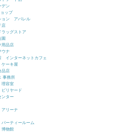
ーデン
ショップ
ション アパレル
ド店
ドラッグストア
造園
ツ用品店
サウナ
茶 インターネットカフェ
 ケーキ屋
食品店
 事務所
 理容室
 ビリヤード
センター
 アリーナ
 パーティールーム
 博物館