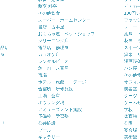
割烹 料亭
ビアガ
その他飲食
100円
スーパー ホームセンター
ファッ
書店 古本屋
レコー
おもちゃ屋 ペットショップ
薬局 
クリーニング店
花屋 
用品店
電器店 修理屋
スポー
車屋
カラオケ店
温泉 
ー
レンタルビデオ
漫画喫
魚 肉 八百屋
パン屋
市場
その他
ホテル 旅館 コテージ
オフィス
合宿所 研修施設
美容室
工場 倉庫
ダーツ
ボウリング場
ゲーム
アミューズメント施設
学校
予備校 学習塾
体育館
ンド
公共施設
公園
プール
宴会場
ギャラリー
美術館