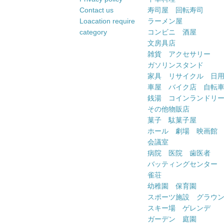
Contact us
寿司屋 回転寿司
Loacation require
ラーメン屋
category
コンビニ 酒屋
文房具店
雑貨 アクセサリー
ガソリンスタンド
家具 リサイクル 日
車屋 バイク店 自転
銭湯 コインランドリ
その他物販店
菓子 駄菓子屋
ホール 劇場 映画館
会議室
病院 医院 歯医者
バッティングセンター
雀荘
幼稚園 保育園
スポーツ施設 グラウ
スキー場 ゲレンデ
ガーデン 庭園