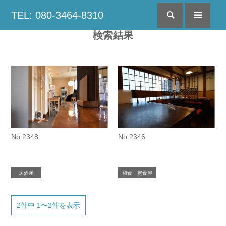
TEL: 080-3464-8310
検索
menu
検索結果
No.2348
No.2346
居酒屋
和食 定食屋
2件中 1〜2件を表示