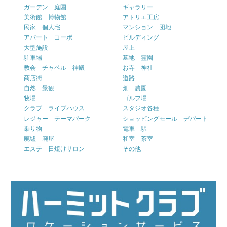
ガーデン 庭園
ギャラリー
美術館 博物館
アトリエ工房
民家 個人宅
マンション 団地
アパート コーポ
ビルディング
大型施設
屋上
駐車場
墓地 霊園
教会 チャペル 神殿
お寺 神社
商店街
道路
自然 景観
畑 農園
牧場
ゴルフ場
クラブ ライブハウス
スタジオ各種
レジャー テーマパーク
ショッピングモール デパート
乗り物
電車 駅
廃墟 廃屋
和室 茶室
エステ 日焼けサロン
その他