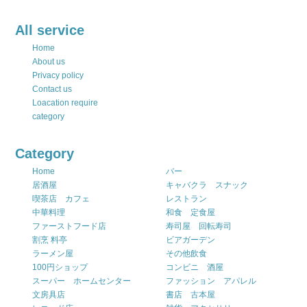
All service
Home
About us
Privacy policy
Contact us
Loacation require
category
Category
Home
バー
居酒屋
キャバクラ スナック
喫茶店 カフェ
レストラン
中華料理
和食 定食屋
ファーストフード店
寿司屋 回転寿司
割烹 料亭
ビアガーデン
ラーメン屋
その他飲食
100円ショップ
コンビニ 酒屋
スーパー ホームセンター
ファッション アパレル
文房具店
書店 古本屋