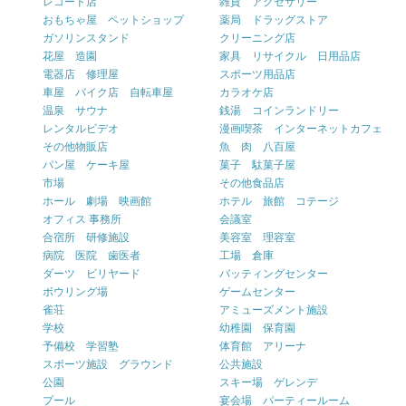
レコード店
雑貨 アクセサリー
おもちゃ屋 ペットショップ
薬局 ドラッグストア
ガソリンスタンド
クリーニング店
花屋 造園
家具 リサイクル 日用品店
電器店 修理屋
スポーツ用品店
車屋 バイク店 自転車屋
カラオケ店
温泉 サウナ
銭湯 コインランドリー
レンタルビデオ
漫画喫茶 インターネットカフェ
その他物販店
魚 肉 八百屋
パン屋 ケーキ屋
菓子 駄菓子屋
市場
その他食品店
ホール 劇場 映画館
ホテル 旅館 コテージ
オフィス 事務所
会議室
合宿所 研修施設
美容室 理容室
病院 医院 歯医者
工場 倉庫
ダーツ ビリヤード
バッティングセンター
ボウリング場
ゲームセンター
雀荘
アミューズメント施設
学校
幼稚園 保育園
予備校 学習塾
体育館 アリーナ
スポーツ施設 グラウンド
公共施設
公園
スキー場 ゲレンデ
プール
宴会場 パーティールーム