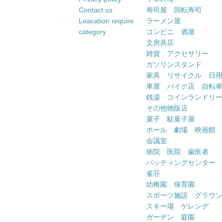
Contact us
寿司屋 回転寿司
Loacation require
ラーメン屋
category
コンビニ 酒屋
文房具店
雑貨 アクセサリー
ガソリンスタンド
家具 リサイクル 日
車屋 バイク店 自転
銭湯 コインランドリ
その他物販店
菓子 駄菓子屋
ホール 劇場 映画館
会議室
病院 医院 歯医者
バッティングセンター
雀荘
幼稚園 保育園
スポーツ施設 グラウ
スキー場 ゲレンデ
ガーデン 庭園