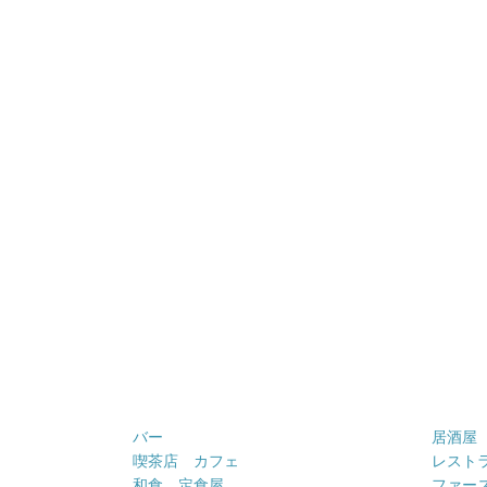
バー
居酒屋
喫茶店 カフェ
レスト
和食 定食屋
ファー