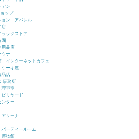
ーデン
ショップ
ション アパレル
ド店
ドラッグストア
造園
ツ用品店
サウナ
茶 インターネットカフェ
 ケーキ屋
食品店
 事務所
 理容室
 ビリヤード
センター
 アリーナ
 パーティールーム
 博物館