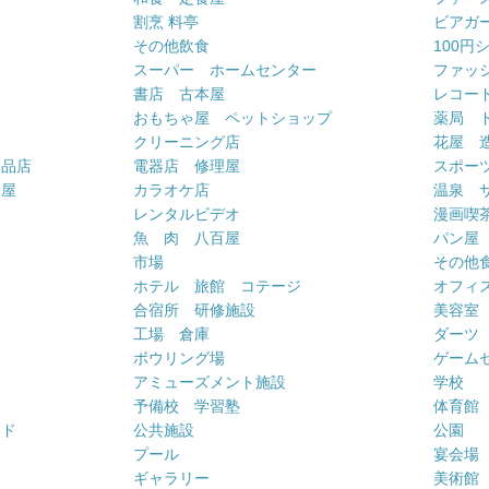
割烹 料亭
ビアガ
その他飲食
100円
スーパー ホームセンター
ファッ
書店 古本屋
レコー
おもちゃ屋 ペットショップ
薬局 
クリーニング店
花屋 
用品店
電器店 修理屋
スポー
車屋
カラオケ店
温泉 
ー
レンタルビデオ
漫画喫
魚 肉 八百屋
パン屋
市場
その他
ホテル 旅館 コテージ
オフィス
合宿所 研修施設
美容室
工場 倉庫
ダーツ
ボウリング場
ゲーム
アミューズメント施設
学校
予備校 学習塾
体育館
ンド
公共施設
公園
プール
宴会場
ギャラリー
美術館